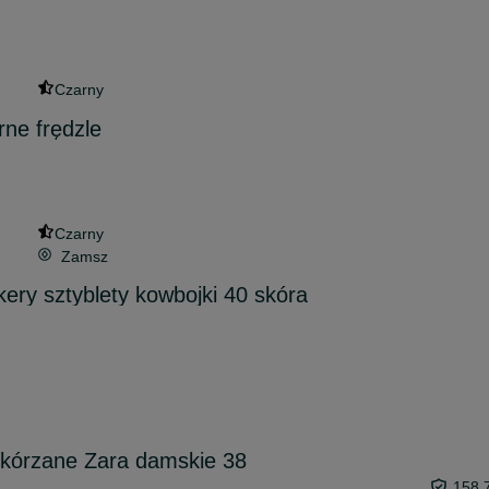
Czarny
rne frędzle
Czarny
Zamsz
ikery sztyblety kowbojki 40 skóra
skórzane Zara damskie 38
158,