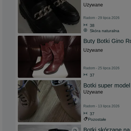
Używane
Radom - 29 lipca 2026
38
Skóra naturalna
Buty Botki Gino R
Używane
Radom - 25 lipca 2026
37
Botki super model
Używane
Radom - 13 lipca 2026
37
Pozostałe
Botki skórzane na