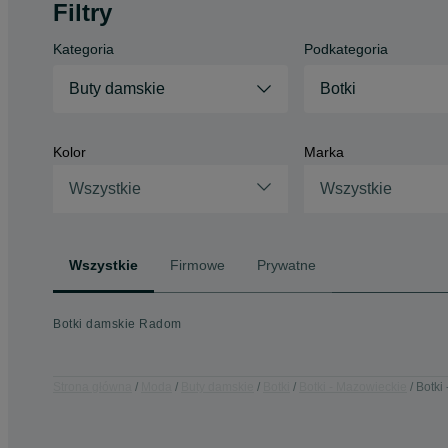
Filtry
Kategoria
Podkategoria
Buty damskie
Botki
Kolor
Marka
Wszystkie
Wszystkie
Wszystkie
Firmowe
Prywatne
Botki damskie Radom
Strona główna
Moda
Buty damskie
Botki
Botki - Mazowieckie
Botki