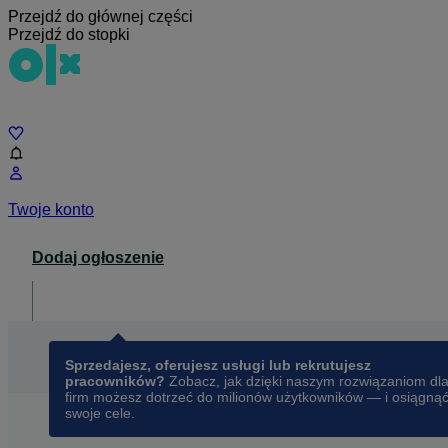
Przejdź do głównej części
Przejdź do stopki
Czat
Twoje konto
Dodaj ogłoszenie
Dla biznesu
opens in a new tab
Sprzedajesz, oferujesz usługi lub rekrutujesz
pracowników?
Zobacz, jak dzięki naszym rozwiązaniom dl
firm możesz dotrzeć do milionów użytkowników — i osiągną
swoje cele.