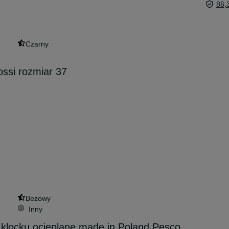
86,
Czarny
ossi rozmiar 37
Beżowy
Inny
 klocku ocieplane made in Poland Pesco