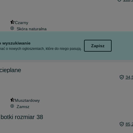
Czarny
Skóra naturalna
to wyszukiwanie
Zapisz
ać o nowych ogłoszeniach, które do niego pasują.
cieplane
34,
Musztardowy
Zamsz
botki rozmiar 38
85,