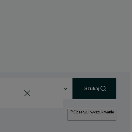
Odległość
+0 km
Szukaj
Obserwuj wyszukiwanie