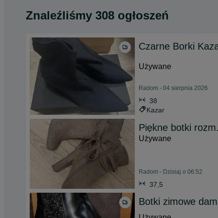
Znaleźliśmy 308 ogłoszeń
Czarne Borki Kaza
Używane
Radom - 04 sierpnia 2026
38
Kazar
Piękne botki rozm
Używane
Radom - Dzisiaj o 06:52
37,5
Botki zimowe dams
Używane