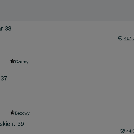
r 38
417,
Czarny
.37
Beżowy
kie r. 39
44,