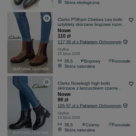
Skóra ekologiczna
Clarks PTilham Chelsea Lea botki
sztyblety skórzane brązowe rozm.
35,5
Nowe
110 zł
117,35 zł z Pakietem Ochronnym
Gryfice
25 lipca 2026
35,5
Brązowy
Pozostałe
Skóra naturalna
Clarks Roseleigh high botki
skórzane z łancuszkiem czarne
rozm. 35,5
Nowe
99 zł
105,97 zł z Pakietem Ochronnym
Gryfice
13 lipca 2026
35,5
Czarny
Pozostałe
Skóra naturalna