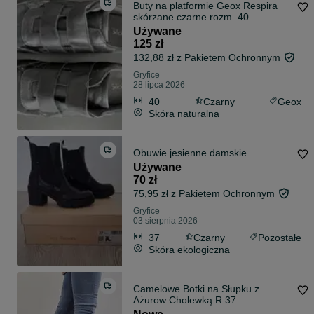
Buty na platformie Geox Respira
skórzane czarne rozm. 40
Używane
125 zł
132,88 zł z Pakietem Ochronnym
Gryfice
28 lipca 2026
40
Czarny
Geox
Skóra naturalna
Obuwie jesienne damskie
Używane
70 zł
75,95 zł z Pakietem Ochronnym
Gryfice
03 sierpnia 2026
37
Czarny
Pozostałe
Skóra ekologiczna
Camelowe Botki na Słupku z
Ażurow Cholewką R 37