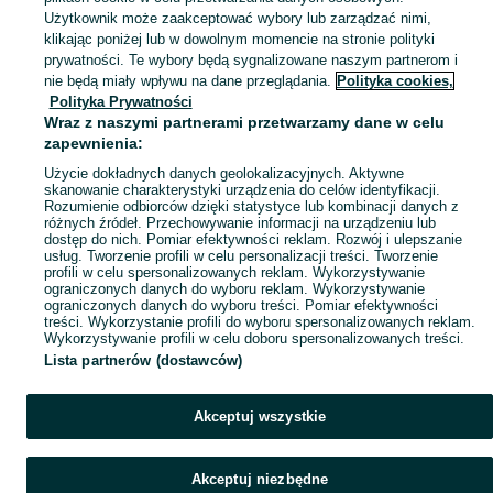
Zobacz Więc
Szeroki wybór botek damskich Gryfice ▶️ skórzane, na obcasie, zamszowe i jesienne ✅ Nowe i używane w atrakcyjnych cenach ✌ Znajdź oferty na OLX.pl!
Użytkownik może zaakceptować wybory lub zarządzać nimi,
klikając poniżej lub w dowolnym momencie na stronie polityki
prywatności. Te wybory będą sygnalizowane naszym partnerom i
Mapa kategorii
nie będą miały wpływu na dane przeglądania.
Polityka cookies,
Mapa miejscowości
Polityka Prywatności
Wraz z naszymi partnerami przetwarzamy dane w celu
Mapa ministron
zapewnienia:
Popularne wyszukiwania
Użycie dokładnych danych geolokalizacyjnych. Aktywne
skanowanie charakterystyki urządzenia do celów identyfikacji.
Rozumienie odbiorców dzięki statystyce lub kombinacji danych z
różnych źródeł. Przechowywanie informacji na urządzeniu lub
dostęp do nich. Pomiar efektywności reklam. Rozwój i ulepszanie
usług. Tworzenie profili w celu personalizacji treści. Tworzenie
profili w celu spersonalizowanych reklam. Wykorzystywanie
ograniczonych danych do wyboru reklam. Wykorzystywanie
ograniczonych danych do wyboru treści. Pomiar efektywności
treści. Wykorzystanie profili do wyboru spersonalizowanych reklam.
Wykorzystywanie profili w celu doboru spersonalizowanych treści.
Lista partnerów (dostawców)
Akceptuj wszystkie
Akceptuj niezbędne