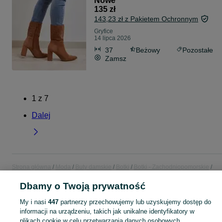
Nowe
135 zł
143,23 zł z Pakietem Ochronnym
Gryfice
14 lipca 2026
37
Beżowy
Pozostałe
Zamsz
1
z
7
Dalej
Strona główna
Moda
Buty damskie
Botki
Botki - Zachodniopomorskie
Botki - Gryfice
Dbamy o Twoją prywatność
My i nasi
447
partnerzy przechowujemy lub uzyskujemy dostęp do
KATEGORIA
informacji na urządzeniu, takich jak unikalne identyfikatory w
plikach cookie w celu przetwarzania danych osobowych.