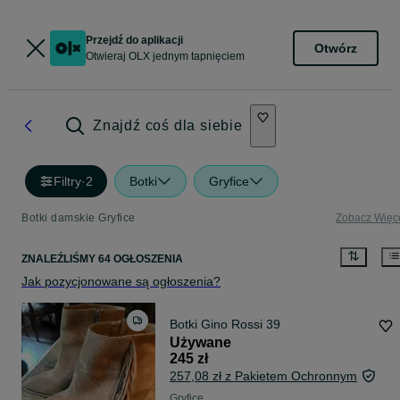
Przejdź do aplikacji
Otwórz
Otwieraj OLX jednym tapnięciem
Znajdź coś dla siebie
Filtry
·
2
Botki
Gryfice
Botki damskie Gryfice
Zobacz Więc
ZNALEŹLIŚMY 64 OGŁOSZENIA
Jak pozycjonowane są ogłoszenia?
Botki Gino Rossi 39
Używane
245 zł
257,08 zł z Pakietem Ochronnym
Gryfice