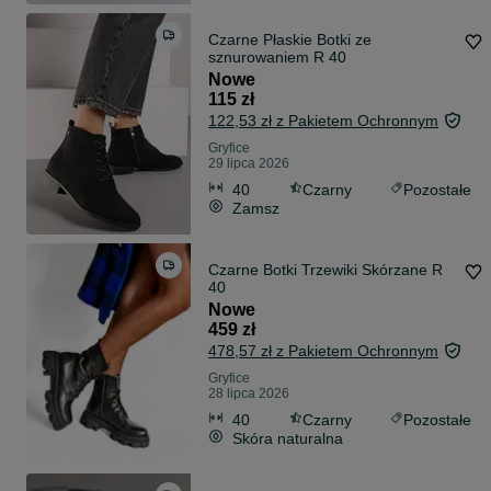
Czarne Płaskie Botki ze
sznurowaniem R 40
Nowe
115 zł
122,53 zł z Pakietem Ochronnym
Gryfice
29 lipca 2026
40
Czarny
Pozostałe
Zamsz
Czarne Botki Trzewiki Skórzane R
40
Nowe
459 zł
478,57 zł z Pakietem Ochronnym
Gryfice
28 lipca 2026
40
Czarny
Pozostałe
Skóra naturalna