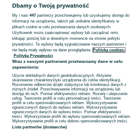
Dbamy o Twoją prywatność
Zestawy biżuterii - Racibórz
My i nasi
447
partnerzy przechowujemy lub uzyskujemy dostęp do
informacji na urządzeniu, takich jak unikalne identyfikatory w
KATEGORIA
plikach cookie w celu przetwarzania danych osobowych.
Użytkownik może zaakceptować wybory lub zarządzać nimi,
Zobacz Więc
Szeroki wybór zestawów biżuterii Racibórz ▶️ srebrne, złote, kompletne i na prezent ✅ Nowe i używane w dobrych cenach ✌ Sprawdź oferty na OLX.pl!
klikając poniżej lub w dowolnym momencie na stronie polityki
prywatności. Te wybory będą sygnalizowane naszym partnerom i
nie będą miały wpływu na dane przeglądania.
Polityka cookies,
Mapa kategorii
Polityka Prywatności
Mapa miejscowości
Wraz z naszymi partnerami przetwarzamy dane w celu
zapewnienia:
Mapa ministron
Użycie dokładnych danych geolokalizacyjnych. Aktywne
Popularne wyszukiwania
skanowanie charakterystyki urządzenia do celów identyfikacji.
Rozumienie odbiorców dzięki statystyce lub kombinacji danych z
różnych źródeł. Przechowywanie informacji na urządzeniu lub
dostęp do nich. Pomiar efektywności reklam. Rozwój i ulepszanie
usług. Tworzenie profili w celu personalizacji treści. Tworzenie
profili w celu spersonalizowanych reklam. Wykorzystywanie
ograniczonych danych do wyboru reklam. Wykorzystywanie
ograniczonych danych do wyboru treści. Pomiar efektywności
treści. Wykorzystanie profili do wyboru spersonalizowanych reklam.
Wykorzystywanie profili w celu doboru spersonalizowanych treści.
Lista partnerów (dostawców)