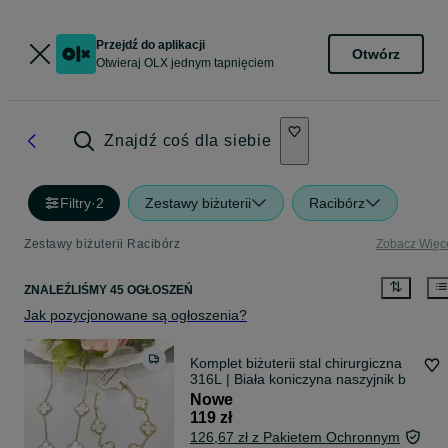
Przejdź do aplikacji
Otwórz
Otwieraj OLX jednym tapnięciem
Znajdź coś dla siebie
Filtry
·
2
Zestawy biżuterii
Racibórz
Zestawy biżuterii Racibórz
Zobacz Więc
ZNALEŹLIŚMY 45 OGŁOSZEŃ
Jak pozycjonowane są ogłoszenia?
Komplet biżuterii stal chirurgiczna
316L | Biała koniczyna naszyjnik b
Nowe
119 zł
126,67 zł z Pakietem Ochronnym