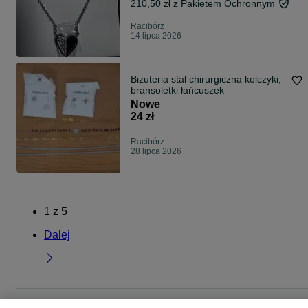
210,50 zł z Pakietem Ochronnym
Racibórz
14 lipca 2026
Bizuteria stal chirurgiczna kolczyki,
bransoletki łańcuszek
Nowe
24 zł
Racibórz
28 lipca 2026
1
z
5
Dalej
Strona główna
Moda
Biżuteria
Zestawy biżuterii
Zestawy biżuterii - Śląski