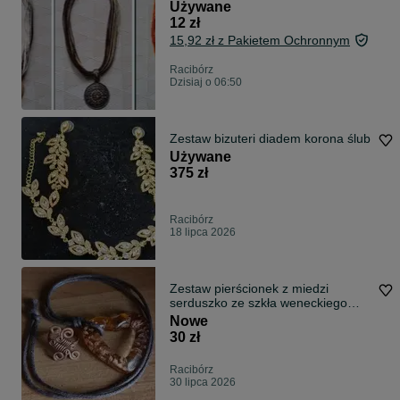
Używane
12 zł
15,92 zł z Pakietem Ochronnym
Racibórz
Dzisiaj o 06:50
Zestaw bizuteri diadem korona ślub
Używane
375 zł
Racibórz
18 lipca 2026
Zestaw pierścionek z miedzi
serduszko ze szkła weneckiego
kolor bursztynowy
Nowe
30 zł
Racibórz
30 lipca 2026