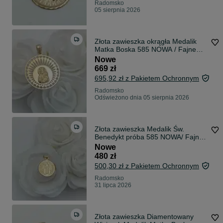
Radomsko
05 sierpnia 2026
Złota zawieszka okrągła Medalik
Matka Boska 585 NOWA / Fajne
Okazje
Nowe
669 zł
695,92 zł z Pakietem Ochronnym
Radomsko
Odświeżono dnia 05 sierpnia 2026
Złota zawieszka Medalik Św.
Benedykt próba 585 NOWA/ Fajne
Okazje
Nowe
480 zł
500,30 zł z Pakietem Ochronnym
Radomsko
31 lipca 2026
Złota zawieszka Diamentowany