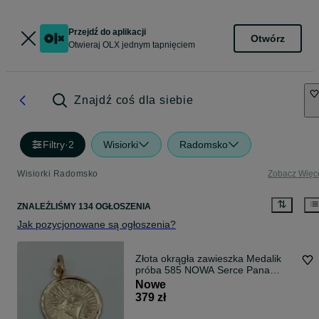
Przejdź do aplikacji
Otwórz
Otwieraj OLX jednym tapnięciem
Znajdź coś dla siebie
Filtry
·
2
Wisiorki
Radomsko
Wisiorki Radomsko
Zobacz Więc
ZNALEŹLIŚMY 134 OGŁOSZENIA
Jak pozycjonowane są ogłoszenia?
Złota okrągła zawieszka Medalik
próba 585 NOWA Serce Pana
Jezusa/ Fajne Okazje
Nowe
379 zł