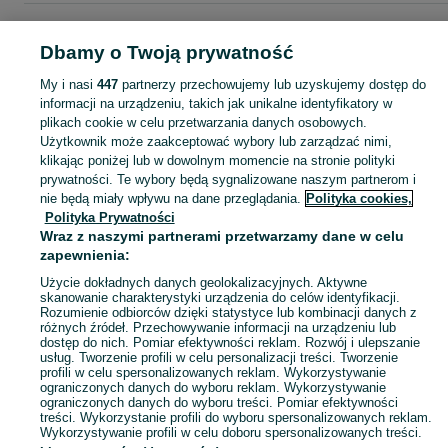
Strona główna
Moda
Biżuteria
Wisiorki
Wisiorki - Łódzkie
Wisiorki -
Radomsko
Dbamy o Twoją prywatność
My i nasi
447
partnerzy przechowujemy lub uzyskujemy dostęp do
KATEGORIA
informacji na urządzeniu, takich jak unikalne identyfikatory w
plikach cookie w celu przetwarzania danych osobowych.
Użytkownik może zaakceptować wybory lub zarządzać nimi,
Zobacz Więc
Szeroki wybór wisiorków Radomsko ▶️ srebrne, złote, z kamieniami i różne motywy ✅ Nowe i używane w atrakcyjnych cenach ✌ Sprawdź oferty na OLX.pl!
klikając poniżej lub w dowolnym momencie na stronie polityki
prywatności. Te wybory będą sygnalizowane naszym partnerom i
nie będą miały wpływu na dane przeglądania.
Polityka cookies,
Mapa kategorii
Polityka Prywatności
Mapa miejscowości
Wraz z naszymi partnerami przetwarzamy dane w celu
zapewnienia:
Mapa ministron
Popularne wyszukiwania
Użycie dokładnych danych geolokalizacyjnych. Aktywne
skanowanie charakterystyki urządzenia do celów identyfikacji.
Rozumienie odbiorców dzięki statystyce lub kombinacji danych z
różnych źródeł. Przechowywanie informacji na urządzeniu lub
dostęp do nich. Pomiar efektywności reklam. Rozwój i ulepszanie
usług. Tworzenie profili w celu personalizacji treści. Tworzenie
profili w celu spersonalizowanych reklam. Wykorzystywanie
ograniczonych danych do wyboru reklam. Wykorzystywanie
ograniczonych danych do wyboru treści. Pomiar efektywności
treści. Wykorzystanie profili do wyboru spersonalizowanych reklam.
Wykorzystywanie profili w celu doboru spersonalizowanych treści.