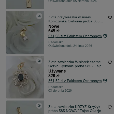
Odświeżono dnia 05 sierpnia 2026
Złota przywieszka wisiorek
Koniczynka Cyrkonia próba 585
/Fajne Okazje
Nowe
645 zł
671,08 zł z Pakietem Ochronnym
Radomsko
Odświeżono dnia 24 lipca 2026
Złota zawieszka Wisiorek czarne
Oczko Cyrkonie próba 585 / Fajne
Okazje
Używane
829 zł
861,52 zł z Pakietem Ochronnym
Radomsko
03 sierpnia 2026
Złota zawieszka KRZYŻ Krzyżyk
próba 585 NOWA / Fajne Okazje