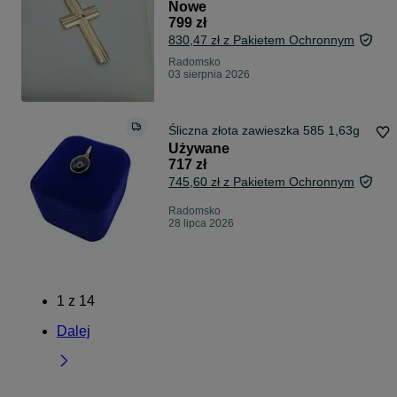
Radomsko
Nowe
799 zł
830,47 zł z Pakietem Ochronnym
Radomsko
03 sierpnia 2026
Śliczna złota zawieszka 585 1,63g
Używane
717 zł
745,60 zł z Pakietem Ochronnym
Radomsko
28 lipca 2026
1
z
14
Dalej