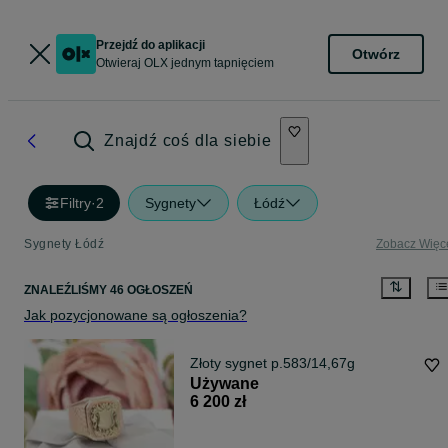
Przejdź do aplikacji
Otwórz
Otwieraj OLX jednym tapnięciem
Znajdź coś dla siebie
Filtry
·
2
Sygnety
Łódź
Sygnety Łódź
Zobacz Więc
ZNALEŹLIŚMY 46 OGŁOSZEŃ
Jak pozycjonowane są ogłoszenia?
Złoty sygnet p.583/14,67g
Używane
6 200 zł