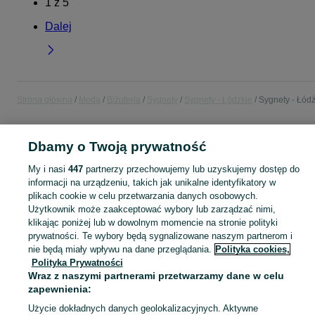
1
z
5
Dalej
Strona główna
Moda
Biżuteria
Sygnety
Sygnety - Łódzkie
Sygnety - Łód
POLSKA » ŁÓDZKIE » ŁÓDŹ
Dbamy o Twoją prywatność
My i nasi
447
partnerzy przechowujemy lub uzyskujemy dostęp do
KATEGORIA
informacji na urządzeniu, takich jak unikalne identyfikatory w
plikach cookie w celu przetwarzania danych osobowych.
Użytkownik może zaakceptować wybory lub zarządzać nimi,
Zobacz Więc
Szeroki wybór sygnetów Łódź ▶️ złote, srebrne, z grawerem i klasyczne ✅ Nowe i używane w atrakcyjnych cenach ✌ Znajdź atrakcyjne oferty na OLX.pl!
klikając poniżej lub w dowolnym momencie na stronie polityki
prywatności. Te wybory będą sygnalizowane naszym partnerom i
Mapa kategorii
nie będą miały wpływu na dane przeglądania.
Polityka cookies,
Polityka Prywatności
Mapa miejscowości
Wraz z naszymi partnerami przetwarzamy dane w celu
Mapa ministron
zapewnienia:
Popularne wyszukiwania
Użycie dokładnych danych geolokalizacyjnych. Aktywne