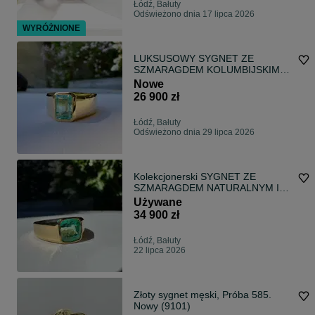
Łódź, Bałuty
Odświeżono dnia 17 lipca 2026
WYRÓŻNIONE
LUKSUSOWY SYGNET ZE
SZMARAGDEM KOLUMBIJSKIM
IGI 2,11CT 17,43G P.673
Nowe
26 900 zł
Łódź, Bałuty
Odświeżono dnia 29 lipca 2026
Kolekcjonerski SYGNET ZE
SZMARAGDEM NATURALNYM IGI
3,30CT! 14,66G P.672
Używane
34 900 zł
Łódź, Bałuty
22 lipca 2026
Złoty sygnet męski, Próba 585.
Nowy (9101)