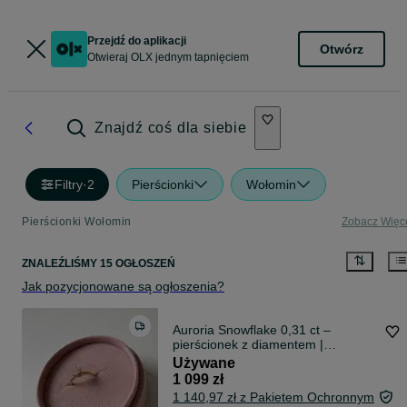
Przejdź do aplikacji
Otwórz
Otwieraj OLX jednym tapnięciem
Znajdź coś dla siebie
Filtry
·
2
Pierścionki
Wołomin
Pierścionki Wołomin
Zobacz Więc
ZNALEŹLIŚMY 15 OGŁOSZEŃ
Jak pozycjonowane są ogłoszenia?
Auroria Snowflake 0,31 ct –
pierścionek z diamentem |
certyfikat
Używane
1 099 zł
1 140,97 zł z Pakietem Ochronnym