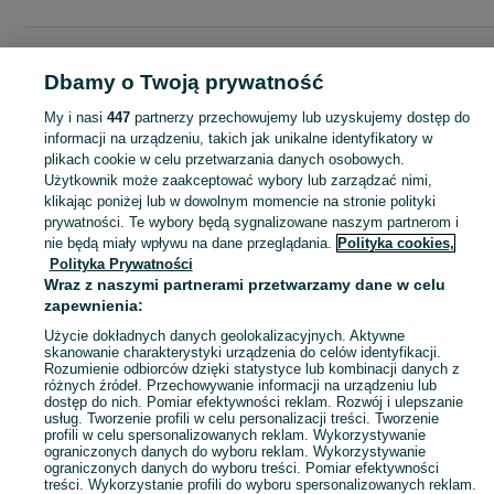
Strona główna
Moda
Biżuteria
Pierścionki
Pierścionki - Mazowieckie
Pierścionki - Wołomin
Dbamy o Twoją prywatność
My i nasi
447
partnerzy przechowujemy lub uzyskujemy dostęp do
KATEGORIA
informacji na urządzeniu, takich jak unikalne identyfikatory w
plikach cookie w celu przetwarzania danych osobowych.
Użytkownik może zaakceptować wybory lub zarządzać nimi,
Zobacz Więc
Szeroki wybór pierścionków Wołomin ▶️ srebrne, złote, z kamieniami i zaręczynowe ✅ Nowe i używane w atrakcyjnych cenach ✌ Znajdź oferty na OLX.pl!
klikając poniżej lub w dowolnym momencie na stronie polityki
prywatności. Te wybory będą sygnalizowane naszym partnerom i
nie będą miały wpływu na dane przeglądania.
Polityka cookies,
Mapa kategorii
Polityka Prywatności
Mapa miejscowości
Wraz z naszymi partnerami przetwarzamy dane w celu
zapewnienia:
Mapa ministron
Popularne wyszukiwania
Użycie dokładnych danych geolokalizacyjnych. Aktywne
skanowanie charakterystyki urządzenia do celów identyfikacji.
Rozumienie odbiorców dzięki statystyce lub kombinacji danych z
różnych źródeł. Przechowywanie informacji na urządzeniu lub
dostęp do nich. Pomiar efektywności reklam. Rozwój i ulepszanie
usług. Tworzenie profili w celu personalizacji treści. Tworzenie
profili w celu spersonalizowanych reklam. Wykorzystywanie
ograniczonych danych do wyboru reklam. Wykorzystywanie
ograniczonych danych do wyboru treści. Pomiar efektywności
treści. Wykorzystanie profili do wyboru spersonalizowanych reklam.