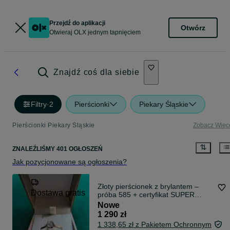
Przejdź do aplikacji
Otwórz
Otwieraj OLX jednym tapnięciem
Znajdź coś dla siebie
Filtry
·
2
Pierścionki
Piekary Śląskie
Pierścionki Piekary Śląskie
Zobacz Więc
ZNALEŹLIŚMY 401 OGŁOSZEŃ
Jak pozycjonowane są ogłoszenia?
Złoty pierścionek z brylantem –
Dostawa gratis
próba 585 + certyfikat SUPER
PROMOCJA!
Nowe
1 290 zł
1 338,65 zł z Pakietem Ochronnym