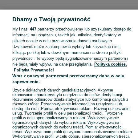
Strona główna
Moda
Biżuteria
Pierścionki
Pierścionki - Śląskie
Pierścionki - Piekary Śląskie
Dbamy o Twoją prywatność
My i nasi
447
partnerzy przechowujemy lub uzyskujemy dostęp do
KATEGORIA
informacji na urządzeniu, takich jak unikalne identyfikatory w
plikach cookie w celu przetwarzania danych osobowych.
Użytkownik może zaakceptować wybory lub zarządzać nimi,
Zobacz Więc
Szeroki wybór pierścionków Piekary Śląskie ▶️ srebrne, złote, z kamieniami i zaręczynowe ✅ Nowe i używane w atrakcyjnych cenach ✌ Znajdź oferty na OLX.pl!
klikając poniżej lub w dowolnym momencie na stronie polityki
prywatności. Te wybory będą sygnalizowane naszym partnerom i
nie będą miały wpływu na dane przeglądania.
Polityka cookies,
Mapa kategorii
Polityka Prywatności
Mapa miejscowości
Wraz z naszymi partnerami przetwarzamy dane w celu
zapewnienia:
Mapa ministron
Popularne wyszukiwania
Użycie dokładnych danych geolokalizacyjnych. Aktywne
skanowanie charakterystyki urządzenia do celów identyfikacji.
Rozumienie odbiorców dzięki statystyce lub kombinacji danych z
różnych źródeł. Przechowywanie informacji na urządzeniu lub
dostęp do nich. Pomiar efektywności reklam. Rozwój i ulepszanie
usług. Tworzenie profili w celu personalizacji treści. Tworzenie
profili w celu spersonalizowanych reklam. Wykorzystywanie
ograniczonych danych do wyboru reklam. Wykorzystywanie
ograniczonych danych do wyboru treści. Pomiar efektywności
treści. Wykorzystanie profili do wyboru spersonalizowanych reklam.
Wykorzystywanie profili w celu doboru spersonalizowanych treści.