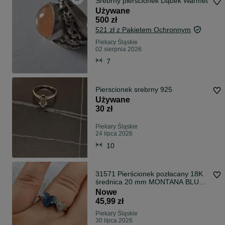
Srebrny pierścionek Dąbek Warmet
Używane
500 zł
521 zł z Pakietem Ochronnym
Piekary Śląskie
02 sierpnia 2026
7
Pierscionek srebrny 925
Używane
30 zł
Piekary Śląskie
24 lipca 2026
10
31571 Pierścionek pozłacany 18K
średnica 20 mm MONTANA BLUE
SWAROVSKI
Nowe
45,99 zł
Piekary Śląskie
30 lipca 2026