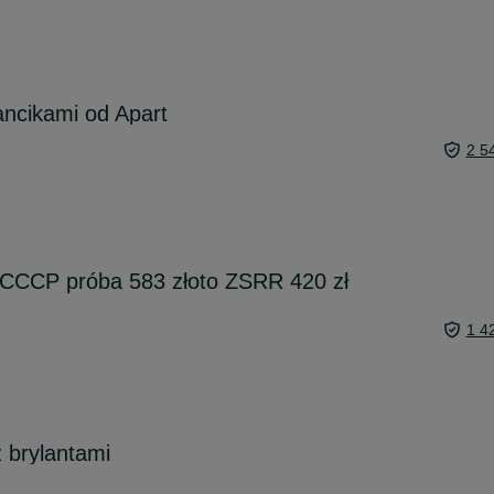
ancikami od Apart
2 5
 CCCP próba 583 złoto ZSRR 420 zł
1 4
z brylantami