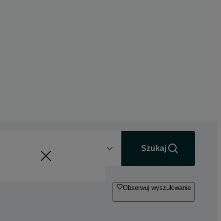
Odległość
+0 km
Szukaj
Obserwuj wyszukiwanie