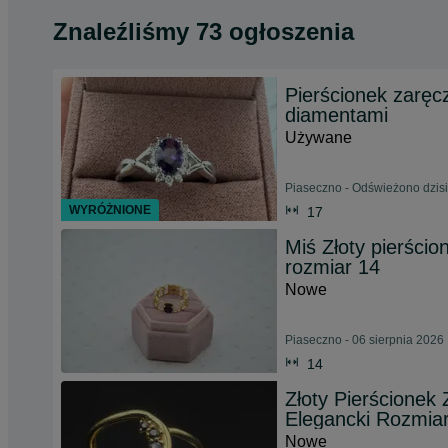
Znaleźliśmy 73 ogłoszenia
Pierścionek zaręc
diamentami
Używane
Piaseczno - Odświeżono dzisi
WYRÓŻNIONE
17
Miś Złoty pierści
rozmiar 14
Nowe
Piaseczno - 06 sierpnia 2026
14
Złoty Pierścionek
Elegancki Rozmia
Nowe