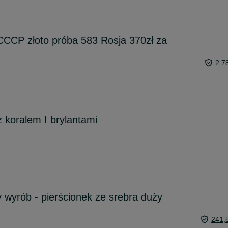
 CCCP złoto próba 583 Rosja 370zł za
2 7
z koralem I brylantami
y wyrób - pierścionek ze srebra duży
241,