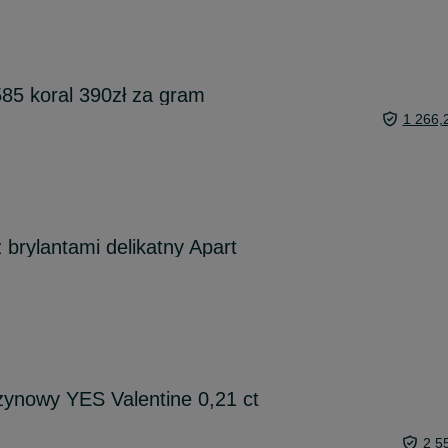
585 koral 390zł za gram
1 266,
z brylantami delikatny Apart
zynowy YES Valentine 0,21 ct
2 5