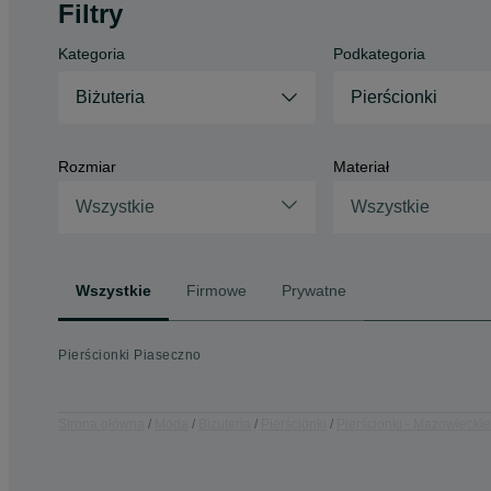
Filtry
Kategoria
Podkategoria
Biżuteria
Pierścionki
Rozmiar
Materiał
Wszystkie
Wszystkie
Wszystkie
Firmowe
Prywatne
Pierścionki Piaseczno
Strona główna
Moda
Biżuteria
Pierścionki
Pierścionki - Mazowieckie