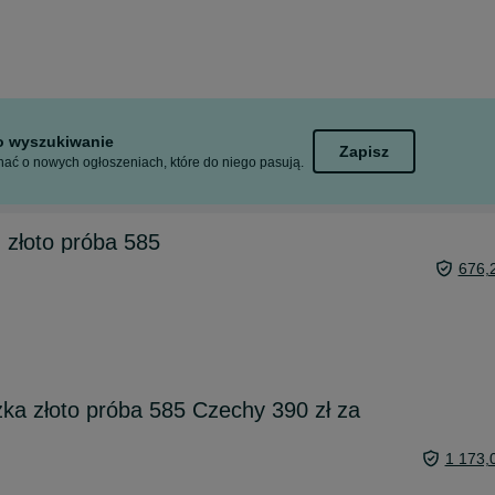
to wyszukiwanie
Zapisz
ać o nowych ogłoszeniach, które do niego pasują.
n złoto próba 585
676,
zka złoto próba 585 Czechy 390 zł za
1 173,