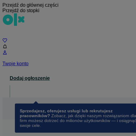
Przejdź do głównej części
Przejdź do stopki
Czat
Twoje konto
Dodaj ogłoszenie
Dla biznesu
opens in a new tab
Sprzedajesz, oferujesz usługi lub rekrutujesz
pracowników?
Zobacz, jak dzięki naszym rozwiązaniom dl
firm możesz dotrzeć do milionów użytkowników — i osiągną
swoje cele.