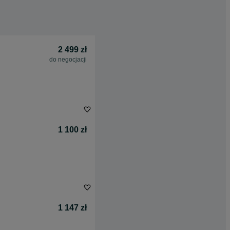
2 499 zł
do negocjacji
1 100 zł
1 147 zł