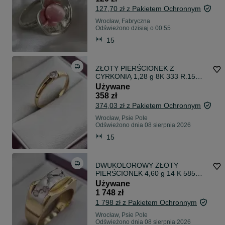
127,70 zł z Pakietem Ochronnym
Wrocław, Fabryczna
Odświeżono dzisiaj o 00:55
15
ZŁOTY PIERŚCIONEK Z
CYRKONIĄ 1,28 g 8K 333 R.15
Wrocław Kiełczowska 51b
Używane
358 zł
374,03 zł z Pakietem Ochronnym
Wrocław, Psie Pole
Odświeżono dnia 08 sierpnia 2026
15
DWUKOLOROWY ZŁOTY
PIERŚCIONEK 4,60 g 14 K 585
R.18 Wrocław Kiełczowska 51b
Używane
1 748 zł
1 798 zł z Pakietem Ochronnym
Wrocław, Psie Pole
Odświeżono dnia 08 sierpnia 2026