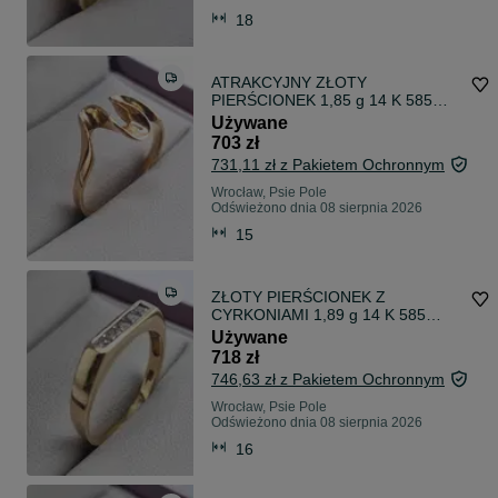
18
ATRAKCYJNY ZŁOTY
PIERŚCIONEK 1,85 g 14 K 585
R.15 Wrocław Kiełczowska 51b
Używane
703 zł
731,11 zł z Pakietem Ochronnym
Wrocław, Psie Pole
Odświeżono dnia 08 sierpnia 2026
15
ZŁOTY PIERŚCIONEK Z
CYRKONIAMI 1,89 g 14 K 585
R.16 Wrocław Kiełczowska 51b
Używane
718 zł
746,63 zł z Pakietem Ochronnym
Wrocław, Psie Pole
Odświeżono dnia 08 sierpnia 2026
16