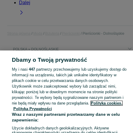
Dalej
Strona główna
Moda
Biżuteria
Pierścionki
Pierścionki - Dolnośląskie
POLSKA » DOLNOŚLĄSKIE
Dbamy o Twoją prywatność
KATEGORIA
My i nasi
447
partnerzy przechowujemy lub uzyskujemy dostęp do
informacji na urządzeniu, takich jak unikalne identyfikatory w
Zobacz Więc
Szeroki wybór pierścionków Dolnośląskie ▶️ srebrne, złote, z kamieniami i zaręczynowe ✅ Nowe i używane w atrakcyjnych cenach ✌ Znajdź oferty na OLX.pl!
plikach cookie w celu przetwarzania danych osobowych.
Użytkownik może zaakceptować wybory lub zarządzać nimi,
klikając poniżej lub w dowolnym momencie na stronie polityki
Mapa kategorii
prywatności. Te wybory będą sygnalizowane naszym partnerom i
nie będą miały wpływu na dane przeglądania.
Polityka cookies,
Mapa miejscowości
Polityka Prywatności
Mapa ministron
Wraz z naszymi partnerami przetwarzamy dane w celu
Popularne wyszukiwania
zapewnienia:
Użycie dokładnych danych geolokalizacyjnych. Aktywne
skanowanie charakterystyki urządzenia do celów identyfikacji.