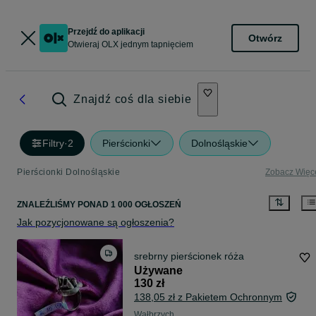
Przejdź do aplikacji
Otwórz
Otwieraj OLX jednym tapnięciem
Znajdź coś dla siebie
Filtry
·
2
Pierścionki
Dolnośląskie
Pierścionki Dolnośląskie
Zobacz Więc
ZNALEŹLIŚMY
PONAD
1 000 OGŁOSZEŃ
Jak pozycjonowane są ogłoszenia?
srebrny pierścionek róża
Używane
130 zł
138,05 zł z Pakietem Ochronnym
Wałbrzych