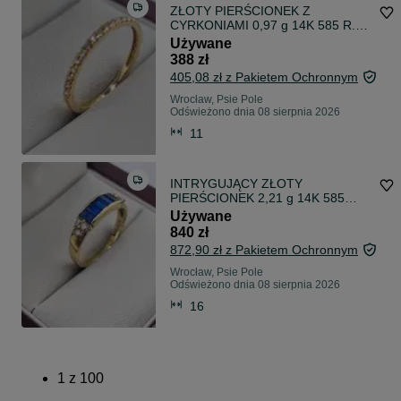
ZŁOTY PIERŚCIONEK Z
CYRKONIAMI 0,97 g 14K 585 R.11
Wrocław Kiełczowska 51b
Używane
388 zł
405,08 zł z Pakietem Ochronnym
Wrocław, Psie Pole
Odświeżono dnia 08 sierpnia 2026
11
INTRYGUJĄCY ZŁOTY
PIERŚCIONEK 2,21 g 14K 585
R.16 Wrocław Kiełczowska 51b
Używane
840 zł
872,90 zł z Pakietem Ochronnym
Wrocław, Psie Pole
Odświeżono dnia 08 sierpnia 2026
16
1
z
100