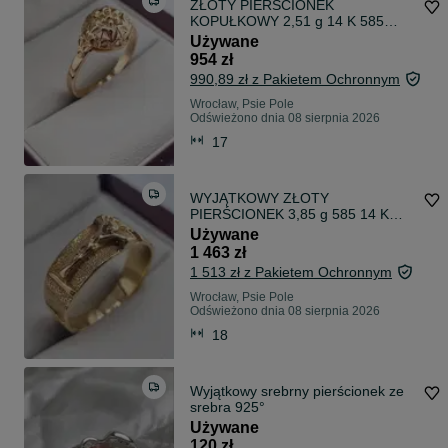
ZŁOTY PIERŚCIONEK
KOPUŁKOWY 2,51 g 14 K 585
R.17 Wrocław Kiełczowska
Używane
954 zł
990,89 zł z Pakietem Ochronnym
Wrocław, Psie Pole
Odświeżono dnia 08 sierpnia 2026
17
WYJĄTKOWY ZŁOTY
PIERŚCIONEK 3,85 g 585 14 K
R.18 Wrocław Kiełczowska 51b
Używane
1 463 zł
1 513 zł z Pakietem Ochronnym
Wrocław, Psie Pole
Odświeżono dnia 08 sierpnia 2026
18
Wyjątkowy srebrny pierścionek ze
srebra 925°
Używane
120 zł