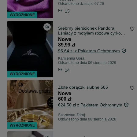
Odświeżono dzisiaj o 07:26
15
WYRÓŻNIONE
Srebrny pierścionek Pandora
Lśniący z motylem różowe cyrkonie
r. 54 + opakowanie prezentowe
Nowe
89,99 zł
96,64 zł z Pakietem Ochronnym
Kamienna Góra
Odświeżono dnia 06 sierpnia 2026
14
WYRÓŻNIONE
Złote obrączki ślubne 585
Dostawa gratis
Nowe
600 zł
624,50 zł z Pakietem Ochronnym
Szczawno-Zdrój
Odświeżono dnia 08 sierpnia 2026
WYRÓŻNIONE