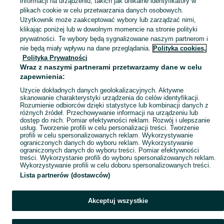
informacji na urządzeniu, takich jak unikalne identyfikatory w
plikach cookie w celu przetwarzania danych osobowych.
Zobacz Więc
Szeroki wybór pierścionków Oława ▶️ srebrne, złote, z kamieniami i zaręczynowe ✅ Nowe i używane w atrakcyjnych cenach ✌ Znajdź oferty na OLX.pl!
Użytkownik może zaakceptować wybory lub zarządzać nimi,
klikając poniżej lub w dowolnym momencie na stronie polityki
prywatności. Te wybory będą sygnalizowane naszym partnerom i
Mapa kategorii
nie będą miały wpływu na dane przeglądania.
Polityka cookies,
Mapa miejscowości
Polityka Prywatności
Wraz z naszymi partnerami przetwarzamy dane w celu
Mapa ministron
zapewnienia:
Popularne wyszukiwania
Użycie dokładnych danych geolokalizacyjnych. Aktywne
skanowanie charakterystyki urządzenia do celów identyfikacji.
Rozumienie odbiorców dzięki statystyce lub kombinacji danych z
różnych źródeł. Przechowywanie informacji na urządzeniu lub
dostęp do nich. Pomiar efektywności reklam. Rozwój i ulepszanie
usług. Tworzenie profili w celu personalizacji treści. Tworzenie
profili w celu spersonalizowanych reklam. Wykorzystywanie
ograniczonych danych do wyboru reklam. Wykorzystywanie
ograniczonych danych do wyboru treści. Pomiar efektywności
treści. Wykorzystanie profili do wyboru spersonalizowanych reklam.
Wykorzystywanie profili w celu doboru spersonalizowanych treści.
Lista partnerów (dostawców)
Akceptuj wszystkie