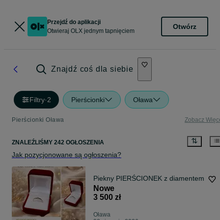
Przejdź do aplikacji
Otwórz
Otwieraj OLX jednym tapnięciem
Znajdź coś dla siebie
Filtry
·
2
Pierścionki
Oława
Pierścionki Oława
Zobacz Więc
ZNALEŹLIŚMY 242 OGŁOSZENIA
Jak pozycjonowane są ogłoszenia?
Piekny PIERŚCIONEK z diamentem
Nowe
3 500 zł
Oława