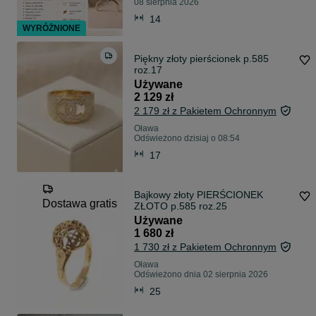
08 sierpnia 2026
14
WYRÓŻNIONE
Piękny złoty pierścionek p.585
roz.17
Używane
2 129 zł
2 179 zł z Pakietem Ochronnym
Oława
Odświeżono dzisiaj o 08:54
17
Bajkowy złoty PIERŚCIONEK
Dostawa gratis
ZŁOTO p.585 roz.25
Używane
1 680 zł
1 730 zł z Pakietem Ochronnym
Oława
Odświeżono dnia 02 sierpnia 2026
25