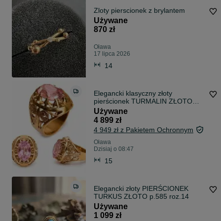
Zloty pierscionek z brylantem
Używane
870 zł
Oława
17 lipca 2026
14
Elegancki klasyczny złoty
pierścionek TURMALIN ZŁOTO
p.585 roz.15
Używane
4 899 zł
4 949 zł z Pakietem Ochronnym
Oława
Dzisiaj o 08:47
15
Elegancki złoty PIERŚCIONEK
TURKUS ZŁOTO p.585 roz.14
Używane
1 099 zł