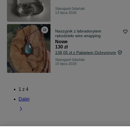
Starogard Gdański
13 lipca 2026
Naszyjnik z labradorytem
rękodzieło wire wrapping
Nowe
130 zł
138,05 zł z Pakietem Ochronnym
Starogard Gdański
15 lipca 2026
1
z
4
Dalej
Strona główna
Moda
Biżuteria
Naszyjniki i korale
Naszyjniki i korale -