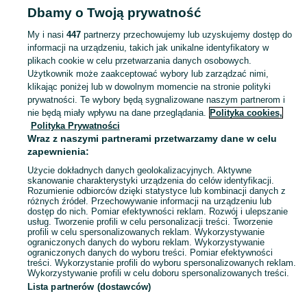
Dbamy o Twoją prywatność
Pomorskie
Naszyjniki i korale - Starogard Gdański
My i nasi
447
partnerzy przechowujemy lub uzyskujemy dostęp do
informacji na urządzeniu, takich jak unikalne identyfikatory w
KATEGORIA
plikach cookie w celu przetwarzania danych osobowych.
Użytkownik może zaakceptować wybory lub zarządzać nimi,
Zobacz Więc
Szeroki wybór naszyjników i korali Starogard Gdański ▶️ srebrne, złote, perłowe i z kamieniami ✅ Nowe i używane w dobrych cenach ✌ Sprawdź oferty na OLX.pl!
klikając poniżej lub w dowolnym momencie na stronie polityki
prywatności. Te wybory będą sygnalizowane naszym partnerom i
nie będą miały wpływu na dane przeglądania.
Polityka cookies,
Mapa kategorii
Polityka Prywatności
Mapa miejscowości
Wraz z naszymi partnerami przetwarzamy dane w celu
zapewnienia:
Mapa ministron
Użycie dokładnych danych geolokalizacyjnych. Aktywne
Popularne wyszukiwania
skanowanie charakterystyki urządzenia do celów identyfikacji.
Rozumienie odbiorców dzięki statystyce lub kombinacji danych z
różnych źródeł. Przechowywanie informacji na urządzeniu lub
dostęp do nich. Pomiar efektywności reklam. Rozwój i ulepszanie
usług. Tworzenie profili w celu personalizacji treści. Tworzenie
profili w celu spersonalizowanych reklam. Wykorzystywanie
ograniczonych danych do wyboru reklam. Wykorzystywanie
ograniczonych danych do wyboru treści. Pomiar efektywności
treści. Wykorzystanie profili do wyboru spersonalizowanych reklam.
Wykorzystywanie profili w celu doboru spersonalizowanych treści.
Lista partnerów (dostawców)