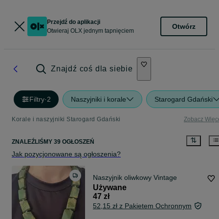
Przejdź do aplikacji
Otwórz
Otwieraj OLX jednym tapnięciem
Znajdź coś dla siebie
Filtry
·
2
Naszyjniki i korale
Starogard Gdański
Korale i naszyjniki Starogard Gdański
Zobacz Więc
ZNALEŹLIŚMY 39 OGŁOSZEŃ
Jak pozycjonowane są ogłoszenia?
Naszyjnik oliwkowy Vintage
Używane
47 zł
52,15 zł z Pakietem Ochronnym