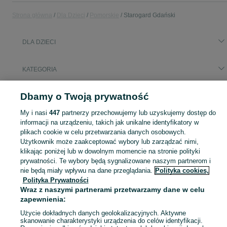
Strona główna
Dla Dzieci
Pomorskie
Starogard Gdański
DLA DZIECI
KATEGORIA
Popularne wyszukiwania
Dbamy o Twoją prywatność
ikea smastad przewijak
przewijak
My i nasi
447
partnerzy przechowujemy lub uzyskujemy dostęp do
informacji na urządzeniu, takich jak unikalne identyfikatory w
plikach cookie w celu przetwarzania danych osobowych.
Zakupy dla Twojej pociechy mogą być dziecinnie proste! Znajdź to, czego potrzebujesz w kategorii Dla Dzieci na OLX - Starogard Gdański i okolice!
Zobacz Więc
Użytkownik może zaakceptować wybory lub zarządzać nimi,
klikając poniżej lub w dowolnym momencie na stronie polityki
Mapa kategorii
prywatności. Te wybory będą sygnalizowane naszym partnerom i
nie będą miały wpływu na dane przeglądania.
Polityka cookies,
Mapa miejscowości
Polityka Prywatności
Mapa ministron
Wraz z naszymi partnerami przetwarzamy dane w celu
Popularne wyszukiwania
zapewnienia:
Użycie dokładnych danych geolokalizacyjnych. Aktywne
skanowanie charakterystyki urządzenia do celów identyfikacji.