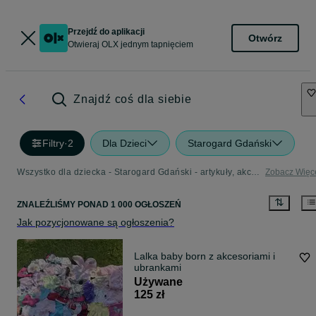
Przejdź do aplikacji
Otwórz
Otwieraj OLX jednym tapnięciem
Znajdź coś dla siebie
Filtry
·
2
Dla Dzieci
Starogard Gdański
Wszystko dla dziecka - Starogard Gdański - artykuły, akcesoria i zabawki dla dzieci w Twojej okolicy
Zobacz Więc
ZNALEŹLIŚMY
PONAD
1 000 OGŁOSZEŃ
Jak pozycjonowane są ogłoszenia?
Lalka baby born z akcesoriami i
ubrankami
Używane
125 zł