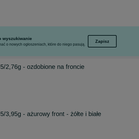
to wyszukiwanie
Zapisz
ać o nowych ogłoszeniach, które do niego pasują.
85/2,76g - ozdobione na froncie
5/3,95g - ażurowy front - żółte i białe