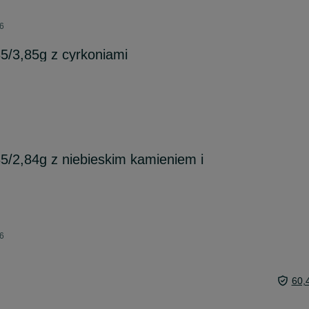
26
85/3,85g z cyrkoniami
85/2,84g z niebieskim kamieniem i
26
60,