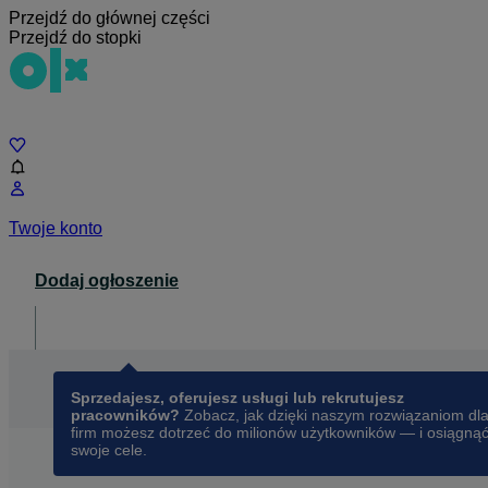
Przejdź do głównej części
Przejdź do stopki
Czat
Twoje konto
Dodaj ogłoszenie
Dla biznesu
opens in a new tab
Sprzedajesz, oferujesz usługi lub rekrutujesz
pracowników?
Zobacz, jak dzięki naszym rozwiązaniom dl
firm możesz dotrzeć do milionów użytkowników — i osiągną
swoje cele.