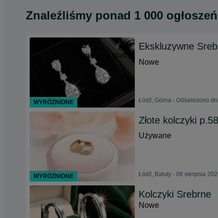
Znaleźliśmy
ponad
1 000 ogłoszeń
Ekskluzywne Srebr
Dostawa gratis
Nowe
Łódź, Górna - Odświeżono dni
WYRÓŻNIONE
Złote kolczyki p.5
Używane
Łódź, Bałuty - 06 sierpnia 20
WYRÓŻNIONE
Kolczyki Srebrne
Nowe