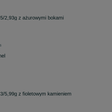
585/2,93g z ażurowymi bokami
26
nel
583/5,99g z fioletowym kamieniem