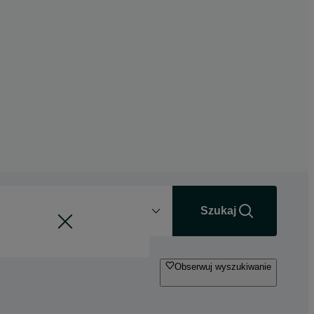
Odległość
+0 km
Szukaj
Obserwuj wyszukiwanie