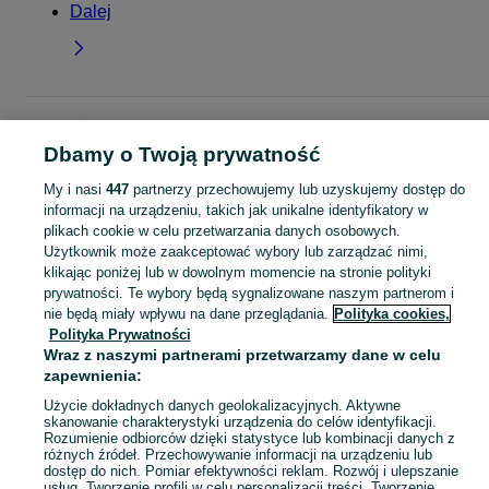
Dalej
Strona główna
Moda
Bielizna damska
Biustonosze
Biustonosze -
Wielkopolskie
Biustonosze - Swarzędz
Dbamy o Twoją prywatność
My i nasi
447
partnerzy przechowujemy lub uzyskujemy dostęp do
KATEGORIA
informacji na urządzeniu, takich jak unikalne identyfikatory w
plikach cookie w celu przetwarzania danych osobowych.
Użytkownik może zaakceptować wybory lub zarządzać nimi,
Zobacz Więc
Szeroki wybór biustonoszy Swarzędz ▶️ push-up, bezszwowe, sportowe i koronkowe ✅ Nowe i używane w dobrych cenach ✌ Znajdź ogłoszenia na OLX.pl!
klikając poniżej lub w dowolnym momencie na stronie polityki
prywatności. Te wybory będą sygnalizowane naszym partnerom i
nie będą miały wpływu na dane przeglądania.
Polityka cookies,
Mapa kategorii
Polityka Prywatności
Mapa miejscowości
Wraz z naszymi partnerami przetwarzamy dane w celu
Mapa ministron
zapewnienia:
Popularne wyszukiwania
Użycie dokładnych danych geolokalizacyjnych. Aktywne
skanowanie charakterystyki urządzenia do celów identyfikacji.
Rozumienie odbiorców dzięki statystyce lub kombinacji danych z
różnych źródeł. Przechowywanie informacji na urządzeniu lub
dostęp do nich. Pomiar efektywności reklam. Rozwój i ulepszanie
usług. Tworzenie profili w celu personalizacji treści. Tworzenie