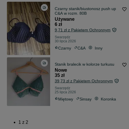
Czarny stanik/biustonosz push up
C&A w rozm. 80B
Używane
6 zł
9,71 zł z Pakietem Ochronnym
Swarzędz
30 lipca 2026
Czarny
C&A
Inny
Stanik bralecik w kolorze turkusu
Nowe
35 zł
39,73 zł z Pakietem Ochronnym
Swarzędz
25 lipca 2026
Miętowy
Sinsay
Koronka
1
z
2