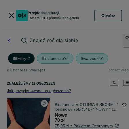
Przejdź do aplikacji
Otwórz
Otwieraj OLX jednym tapnięciem
Znajdź coś dla siebie
Filtry
·
2
Biustonosze
Swarzędz
Biustonosze Swarzędz
Zobacz Więc
ZNALEŹLIŚMY 11 OGŁOSZEŃ
Jak pozycjonowane są ogłoszenia?
Biustonosz VICTORIA'S SECRET *
łososiowy 75B (34B) * NOWY * z
USA
Nowe
70 zł
75,95 zł z Pakietem Ochronnym