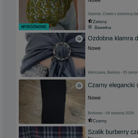
Nowe
Gdańsk, Chełm z dzielnicą Gd
Zielony
WYRÓŻNIONE
Bawełna
Ozdobna klamra do
Nowe
Warszawa, Bielany - 05 sierp
Czarny elegancki s
Nowe
Borkowo - 04 sierpnia 2026
Czarny
Szalik burberry c