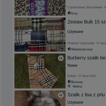
Częstochowa, Wrzosowiak - 0
Inny
Zestaw Bulk 15 sz
Dostawa gratis
Używane
Piotrków Trybunalski - 27 lip
Wielokolorowy
Burberry szalik b
Nowe
Dołuje - 27 lipca 2026
Beżowy
Wełna
Szalik z lisa z prlu
Używane