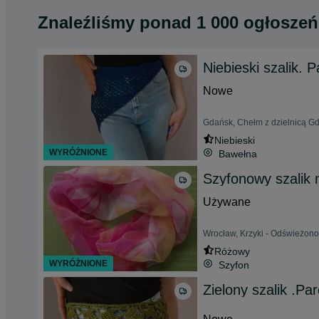
Znaleźliśmy
ponad
1 000 ogłoszeń
Niebieski szalik. P
Nowe
Gdańsk, Chełm z dzielnicą Gd
Niebieski
WYRÓŻNIONE
Bawełna
Szyfonowy szalik 
Używane
Wrocław, Krzyki - Odświeżono
Różowy
WYRÓŻNIONE
Szyfon
Zielony szalik .Pa