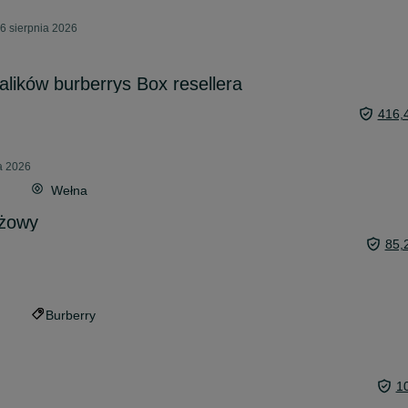
6 sierpnia 2026
alików burberrys Box resellera
416,
ca 2026
Wełna
eżowy
85,
Burberry
1