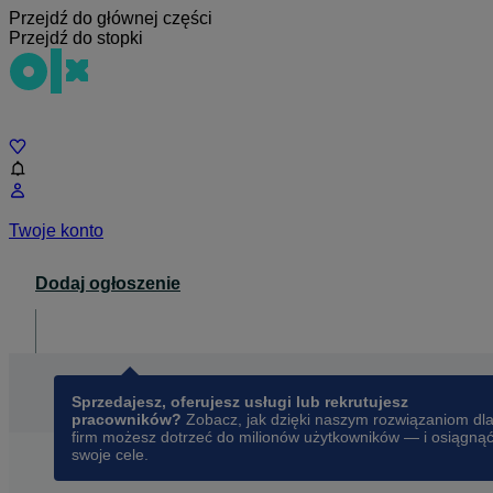
Przejdź do głównej części
Przejdź do stopki
Czat
Twoje konto
Dodaj ogłoszenie
Dla biznesu
opens in a new tab
Sprzedajesz, oferujesz usługi lub rekrutujesz
pracowników?
Zobacz, jak dzięki naszym rozwiązaniom dl
firm możesz dotrzeć do milionów użytkowników — i osiągną
swoje cele.