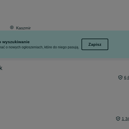
Kaszmir
to wyszukiwanie
Zapisz
ać o nowych ogłoszeniach, które do niego pasują.
k
6,
1 3