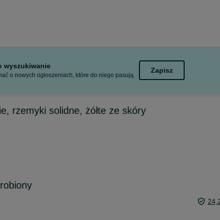
to wyszukiwanie
Zapisz
ać o nowych ogłoszeniach, które do niego pasują.
, rzemyki solidne, żółte ze skóry
 robiony
24,