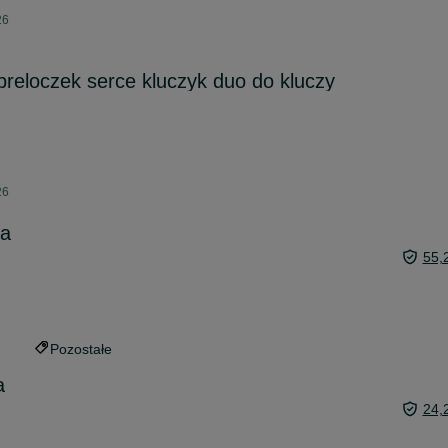
26
breloczek serce kluczyk duo do kluczy
26
ka
55,
Pozostałe
a
24,