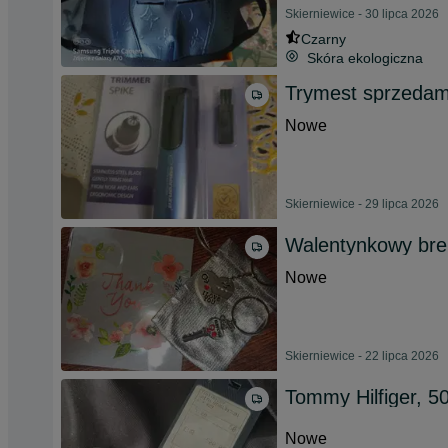
Skierniewice - 30 lipca 2026
Czarny
Skóra ekologiczna
Trymest sprzeda
Nowe
Skierniewice - 29 lipca 2026
Walentynkowy brel
Nowe
Skierniewice - 22 lipca 2026
Tommy Hilfiger, 5
Nowe