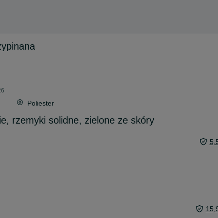
zypinana
26
Poliester
e, rzemyki solidne, zielone ze skóry
5,
15,