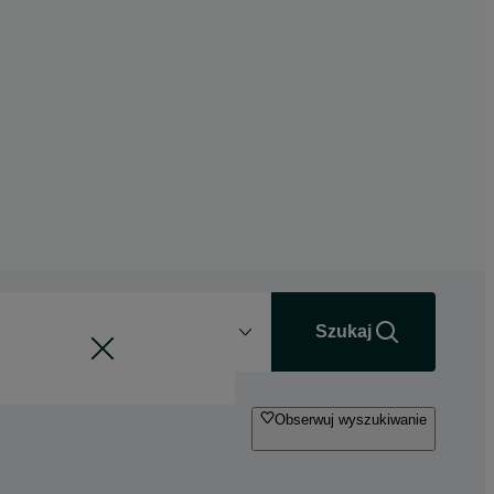
Odległość
+0 km
Szukaj
Obserwuj wyszukiwanie