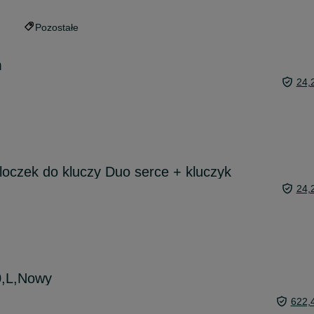
Pozostałe
m
24,
oczek do kluczy Duo serce + kluczyk
24,
0,L,Nowy
622,