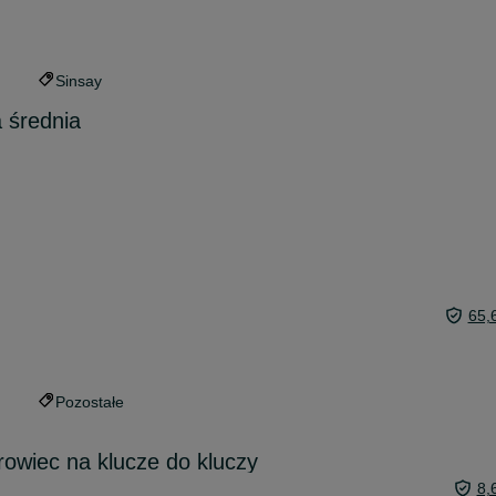
Sinsay
 średnia
65,
Pozostałe
rowiec na klucze do kluczy
8,