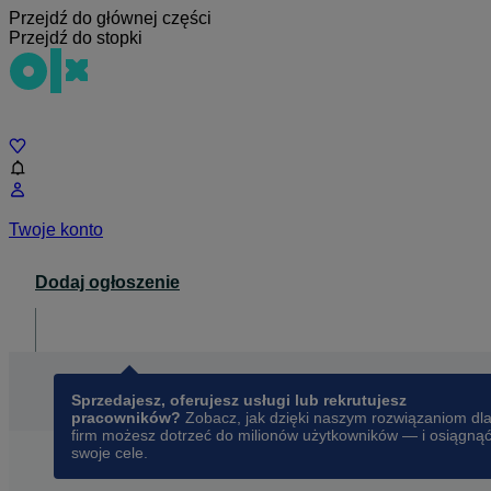
Przejdź do głównej części
Przejdź do stopki
Czat
Twoje konto
Dodaj ogłoszenie
Dla biznesu
opens in a new tab
Sprzedajesz, oferujesz usługi lub rekrutujesz
pracowników?
Zobacz, jak dzięki naszym rozwiązaniom dl
firm możesz dotrzeć do milionów użytkowników — i osiągną
swoje cele.