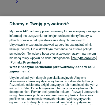
Strona główna
Moda
Akcesoria
Pozostałe
Pozostałe - Wielkopolskie
Pozostałe - Ostrów Wielkopolski
Dbamy o Twoją prywatność
My i nasi
447
partnerzy przechowujemy lub uzyskujemy dostęp do
KATEGORIA
informacji na urządzeniu, takich jak unikalne identyfikatory w
plikach cookie w celu przetwarzania danych osobowych.
Użytkownik może zaakceptować wybory lub zarządzać nimi,
Zobacz Więc
Sprzedaż pozostałych akcesoriów modowych Ostrów Wielkopolski ▶️ Różne materiały i kształty ✅ Nowe i używane w atrakcyjnych cenach ✌ Znajdź oferty na OLX.pl!
klikając poniżej lub w dowolnym momencie na stronie polityki
prywatności. Te wybory będą sygnalizowane naszym partnerom i
nie będą miały wpływu na dane przeglądania.
Polityka cookies,
Mapa kategorii
Polityka Prywatności
Mapa miejscowości
Wraz z naszymi partnerami przetwarzamy dane w celu
Mapa ministron
zapewnienia:
Popularne wyszukiwania
Użycie dokładnych danych geolokalizacyjnych. Aktywne
skanowanie charakterystyki urządzenia do celów identyfikacji.
Rozumienie odbiorców dzięki statystyce lub kombinacji danych z
różnych źródeł. Przechowywanie informacji na urządzeniu lub
dostęp do nich. Pomiar efektywności reklam. Rozwój i ulepszanie
usług. Tworzenie profili w celu personalizacji treści. Tworzenie
profili w celu spersonalizowanych reklam. Wykorzystywanie
ograniczonych danych do wyboru reklam. Wykorzystywanie