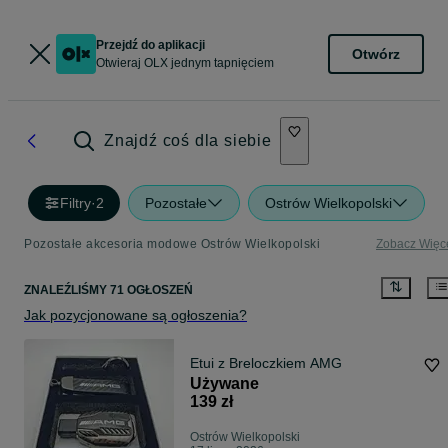
Przejdź do aplikacji
Otwórz
Otwieraj OLX jednym tapnięciem
Znajdź coś dla siebie
Filtry
·
2
Pozostałe
Ostrów Wielkopolski
Pozostałe akcesoria modowe Ostrów Wielkopolski
Zobacz Więc
ZNALEŹLIŚMY 71 OGŁOSZEŃ
Jak pozycjonowane są ogłoszenia?
Etui z Breloczkiem AMG
Używane
139 zł
Ostrów Wielkopolski