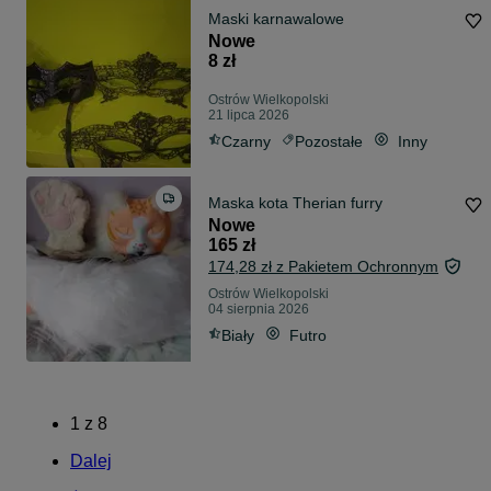
Maski karnawalowe
Nowe
8 zł
Ostrów Wielkopolski
21 lipca 2026
Czarny
Pozostałe
Inny
Maska kota Therian furry
Nowe
165 zł
174,28 zł z Pakietem Ochronnym
Ostrów Wielkopolski
04 sierpnia 2026
Biały
Futro
1
z
8
Dalej