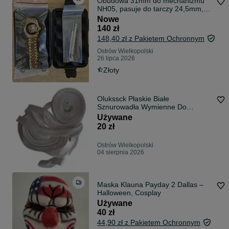
Obudowa 31mm do mechanizmu
NH05, pasuje do tarczy 24,5mm,
obudowa zegarka ze stali
Nowe
nierdzewnej damska
140 zł
148,40 zł z Pakietem Ochronnym
Ostrów Wielkopolski
26 lipca 2026
Złoty
Olukssck Płaskie Białe
Sznurowadła Wymienne Do
Trampek Szerokość 10 Mm 2 Pary
Używane
20 zł
Ostrów Wielkopolski
04 sierpnia 2026
Maska Klauna Payday 2 Dallas –
Halloween, Cosplay
Używane
40 zł
44,90 zł z Pakietem Ochronnym