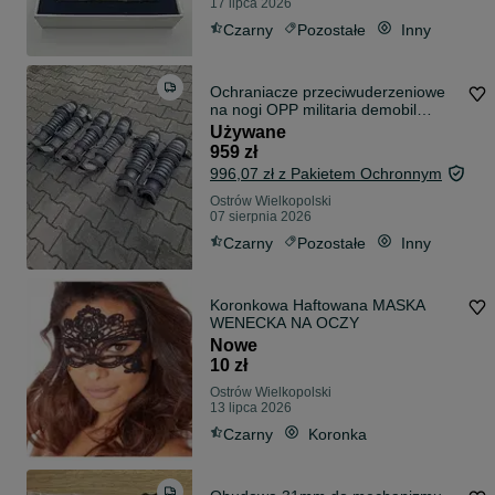
17 lipca 2026
Czarny
Pozostałe
Inny
Ochraniacze przeciwuderzeniowe
na nogi OPP militaria demobil
policja WP ochrona SW Moratex
Używane
Polskór kolekcje
959 zł
996,07 zł z Pakietem Ochronnym
Ostrów Wielkopolski
07 sierpnia 2026
Czarny
Pozostałe
Inny
Koronkowa Haftowana MASKA
WENECKA NA OCZY
Nowe
10 zł
Ostrów Wielkopolski
13 lipca 2026
Czarny
Koronka