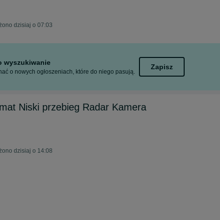
żono dzisiaj o 07:03
to wyszukiwanie
Zapisz
ać o nowych ogłoszeniach, które do niego pasują.
mat Niski przebieg Radar Kamera
żono dzisiaj o 14:08