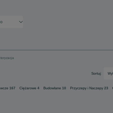
otoryzacja
Sortuj:
Wyb
awcze
167
Ciężarowe
4
Budowlane
10
Przyczepy i Naczepy
23