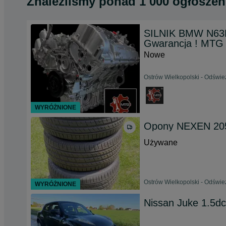
Znaleźliśmy
ponad
1 000 ogłoszeń
SILNIK BMW N63B
Gwarancja ! MTG
Nowe
Ostrów Wielkopolski - Odświe
WYRÓŻNIONE
Opony NEXEN 20
Używane
Ostrów Wielkopolski - Odświe
WYRÓŻNIONE
Nissan Juke 1.5dc