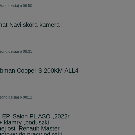
żono dzisiaj o 06:50
mat Navi skóra kamera
żono dzisiaj o 08:31
ubman Cooper S 200KM ALL4
żono dzisiaj o 08:12
0 EP, Salon PL ASO ,2022r
klamry ,poduszki
ej osi, Renault Master
gotowy do pracy od ręki,