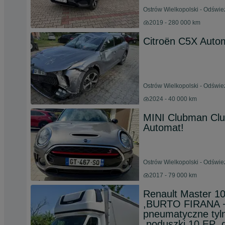
Ostrów Wielkopolski - Odświe
2019 - 280 000 km
Citroën C5X Auto
Ostrów Wielkopolski - Odświe
2024 - 40 000 km
MINI Clubman Cl
Automat!
Ostrów Wielkopolski - Odświe
2017 - 79 000 km
Renault Master 1
,BURTO FIRANA + 
pneumatyczne tyln
,poduszki 10 EP ,