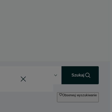
Odległość
+0 km
Szukaj
Obserwuj wyszukiwanie