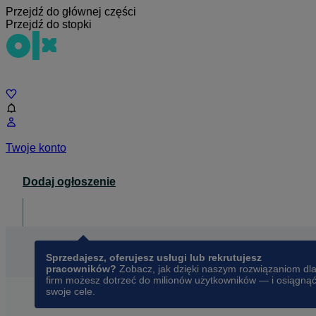
Przejdź do głównej części
Przejdź do stopki
Czat
Twoje konto
Dodaj ogłoszenie
Dla biznesu
opens in a new tab
Sprzedajesz, oferujesz usługi lub rekrutujesz
pracowników?
Zobacz, jak dzięki naszym rozwiązaniom dl
firm możesz dotrzeć do milionów użytkowników — i osiągną
swoje cele.