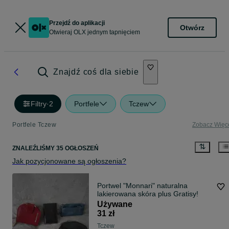
Przejdź do aplikacji
Otwórz
Otwieraj OLX jednym tapnięciem
Znajdź coś dla siebie
Filtry
·
2
Portfele
Tczew
Portfele Tczew
Zobacz Więc
ZNALEŹLIŚMY 35 OGŁOSZEŃ
Jak pozycjonowane są ogłoszenia?
Portwel "Monnari" naturalna
lakierowana skóra plus Gratisy!
Używane
31 zł
Tczew