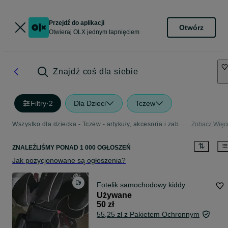
Przejdź do aplikacji
Otwórz
Otwieraj OLX jednym tapnięciem
Znajdź coś dla siebie
Filtry
·
2
Dla Dzieci
Tczew
Wszystko dla dziecka - Tczew - artykuły, akcesoria i zabawki dla dzieci w Twojej okolicy
Zobacz Więc
ZNALEŹLIŚMY
PONAD
1 000 OGŁOSZEŃ
Jak pozycjonowane są ogłoszenia?
Fotelik samochodowy kiddy
Używane
50 zł
55,25 zł z Pakietem Ochronnym