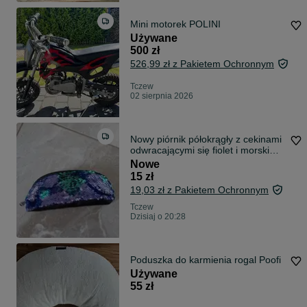
Mini motorek POLINI
Używane
500 zł
526,99 zł z Pakietem Ochronnym
Tczew
02 sierpnia 2026
Nowy piórnik półokrągły z cekinami
odwracającymi się fiolet i morski
kod89
Nowe
15 zł
19,03 zł z Pakietem Ochronnym
Tczew
Dzisiaj o 20:28
Poduszka do karmienia rogal Poofi
Używane
55 zł