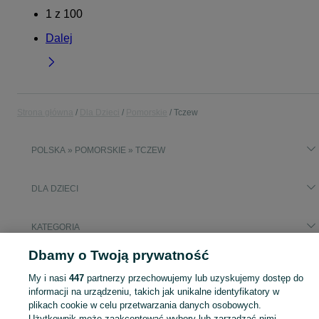
1
z
100
Dalej
Strona główna
Dla Dzieci
Pomorskie
Tczew
POLSKA » POMORSKIE » TCZEW
DLA DZIECI
KATEGORIA
Dbamy o Twoją prywatność
Popularne wyszukiwania
My i nasi
447
partnerzy przechowujemy lub uzyskujemy dostęp do
traktory na akumulator
informacji na urządzeniu, takich jak unikalne identyfikatory w
plikach cookie w celu przetwarzania danych osobowych.
Użytkownik może zaakceptować wybory lub zarządzać nimi,
Zakupy dla Twojej pociechy mogą być dziecinnie proste! Znajdź to, czego potrzebujesz w kategorii Dla Dzieci na OLX - Tczew i okolice!
Zobacz Więc