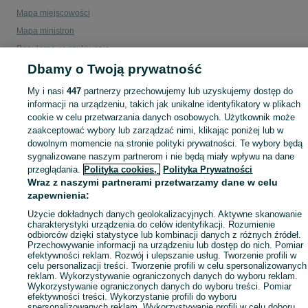
Mapa miejscowości
Mapa ministron
Popularne wyszukiwania
Dbamy o Twoją prywatność
My i nasi
447
partnerzy przechowujemy lub uzyskujemy dostęp do
informacji na urządzeniu, takich jak unikalne identyfikatory w plikach
cookie w celu przetwarzania danych osobowych. Użytkownik może
zaakceptować wybory lub zarządzać nimi, klikając poniżej lub w
dowolnym momencie na stronie polityki prywatności. Te wybory będą
sygnalizowane naszym partnerom i nie będą miały wpływu na dane
przeglądania.
Polityka cookies,
Polityka Prywatności
Wraz z naszymi partnerami przetwarzamy dane w celu
zapewnienia:
Użycie dokładnych danych geolokalizacyjnych. Aktywne skanowanie
charakterystyki urządzenia do celów identyfikacji. Rozumienie
odbiorców dzięki statystyce lub kombinacji danych z różnych źródeł.
Przechowywanie informacji na urządzeniu lub dostęp do nich. Pomiar
efektywności reklam. Rozwój i ulepszanie usług. Tworzenie profili w
celu personalizacji treści. Tworzenie profili w celu spersonalizowanych
reklam. Wykorzystywanie ograniczonych danych do wyboru reklam.
Wykorzystywanie ograniczonych danych do wyboru treści. Pomiar
efektywności treści. Wykorzystanie profili do wyboru
spersonalizowanych reklam. Wykorzystywanie profili w celu doboru