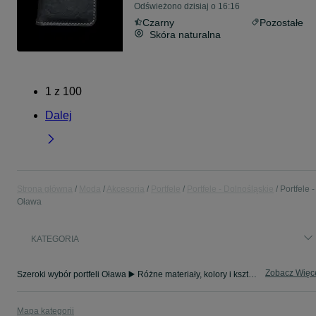
Odświeżono dzisiaj o 16:16
Czarny
Pozostałe
Skóra naturalna
1
z
100
Dalej
Strona główna
Moda
Akcesoria
Portfele
Portfele - Dolnośląskie
Portfele -
Oława
KATEGORIA
Zobacz Więc
Szeroki wybór portfeli Oława ▶️ Różne materiały, kolory i kształty ✅ Nowe i używane w atrakcyjnych cenach ✌ Sprawdź oferty na OLX.pl!
Mapa kategorii