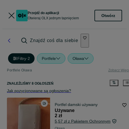
Przejdź do aplikacji
Otwórz
Otwieraj OLX jednym tapnięciem
Znajdź coś dla siebie
Filtry
·
2
Portfele
Oława
Portfele Oława
Zobacz Więc
ZNALEŹLIŚMY 8 OGŁOSZEŃ
Jak pozycjonowane są ogłoszenia?
Portfel damski używany
Używane
2 zł
5,57 zł z Pakietem Ochronnym
Oława