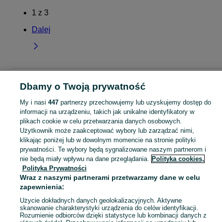
1
z
3
Dalej
Strona główna
Moda
Akcesoria
Paski
Paski - Łódzkie
Paski - Zgierz
Dbamy o Twoją prywatność
My i nasi
447
partnerzy przechowujemy lub uzyskujemy dostęp do
KATEGORIA
informacji na urządzeniu, takich jak unikalne identyfikatory w
plikach cookie w celu przetwarzania danych osobowych.
Użytkownik może zaakceptować wybory lub zarządzać nimi,
Zobacz Więc
Szeroki wybór pasków Zgierz ▶️ skórzane, materiałowe i inne ✅ Nowe i używane w dobrych cenach ✌ Znajdź najlepsze ogłoszenia na OLX.pl!
klikając poniżej lub w dowolnym momencie na stronie polityki
prywatności. Te wybory będą sygnalizowane naszym partnerom i
Mapa kategorii
nie będą miały wpływu na dane przeglądania.
Polityka cookies,
Polityka Prywatności
Mapa miejscowości
Wraz z naszymi partnerami przetwarzamy dane w celu
Mapa ministron
zapewnienia:
Popularne wyszukiwania
Użycie dokładnych danych geolokalizacyjnych. Aktywne
skanowanie charakterystyki urządzenia do celów identyfikacji.
Rozumienie odbiorców dzięki statystyce lub kombinacji danych z