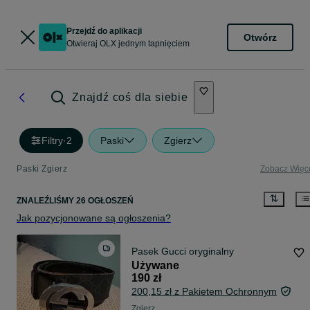
Przejdź do aplikacji
Otwórz
Otwieraj OLX jednym tapnięciem
Znajdź coś dla siebie
Filtry
·
2
Paski
Zgierz
Paski Zgierz
Zobacz Więc
ZNALEŹLIŚMY 26 OGŁOSZEŃ
Jak pozycjonowane są ogłoszenia?
Pasek Gucci oryginalny
Używane
190 zł
200,15 zł z Pakietem Ochronnym
Zgierz