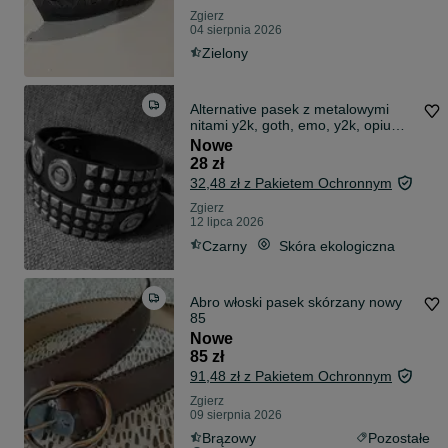
Zgierz
04 sierpnia 2026
Zielony
Alternative pasek z metalowymi
nitami y2k, goth, emo, y2k, opium,
vintage, swag, metal, punk,
Nowe
aesthetic, fairy, drip
28 zł
32,48 zł z Pakietem Ochronnym
Zgierz
12 lipca 2026
Czarny
Skóra ekologiczna
Abro włoski pasek skórzany nowy
85
Nowe
85 zł
91,48 zł z Pakietem Ochronnym
Zgierz
09 sierpnia 2026
Brązowy
Pozostałe