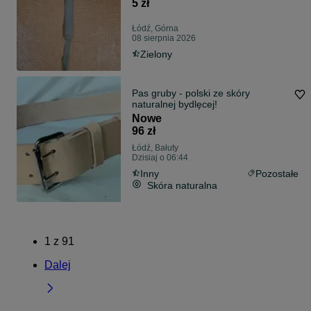
5 zł
Łódź, Górna
08 sierpnia 2026
Zielony
Pas gruby - polski ze skóry
naturalnej bydlęcej!
Nowe
96 zł
Łódź, Bałuty
Dzisiaj o 06:44
Inny
Pozostałe
Skóra naturalna
1
z
91
Dalej