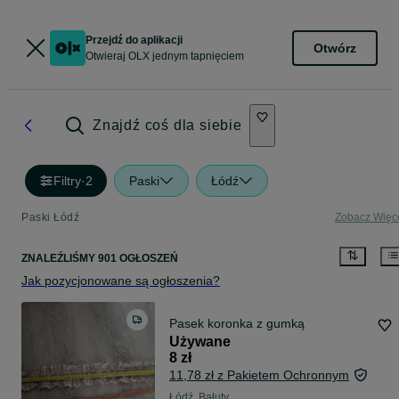
Przejdź do aplikacji
Otwórz
Otwieraj OLX jednym tapnięciem
Znajdź coś dla siebie
Filtry
·
2
Paski
Łódź
Paski Łódź
Zobacz Więc
ZNALEŹLIŚMY 901 OGŁOSZEŃ
Jak pozycjonowane są ogłoszenia?
Pasek koronka z gumką
Używane
8 zł
11,78 zł z Pakietem Ochronnym
Łódź, Bałuty