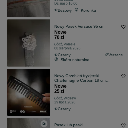
Dzisiaj o 10:00
Beżowy
Koronka
Nowy Pasek Versace 95 cm
Nowe
70 zł
Łódź, Polesie
08 sierpnia 2026
Czarny
Versace
Skóra naturalna
Nowy Grzebień fryzjerski
Charlemagne Carbon 19 cm
szerokie zęby
Nowe
25 zł
Łódź, Widzew
29 lipca 2026
Czarny
Pasek lub paski