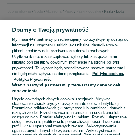
Strona główna
Moda
Akcesoria
Paski
Paski - Łódzkie
Paski - Łódź
POLSKA » ŁÓDZKIE » ŁÓDŹ
Dbamy o Twoją prywatność
My i nasi
447
partnerzy przechowujemy lub uzyskujemy dostęp do
KATEGORIA
informacji na urządzeniu, takich jak unikalne identyfikatory w
plikach cookie w celu przetwarzania danych osobowych.
Użytkownik może zaakceptować wybory lub zarządzać nimi,
Zobacz Więc
Szeroki wybór pasków Łódź ▶️ skórzane, materiałowe i inne ✅ Nowe i używane w dobrych cenach ✌ Znajdź najlepsze ogłoszenia na OLX.pl!
klikając poniżej lub w dowolnym momencie na stronie polityki
prywatności. Te wybory będą sygnalizowane naszym partnerom i
nie będą miały wpływu na dane przeglądania.
Polityka cookies,
Mapa kategorii
Polityka Prywatności
Mapa miejscowości
Wraz z naszymi partnerami przetwarzamy dane w celu
Mapa ministron
zapewnienia:
Popularne wyszukiwania
Użycie dokładnych danych geolokalizacyjnych. Aktywne
skanowanie charakterystyki urządzenia do celów identyfikacji.
Rozumienie odbiorców dzięki statystyce lub kombinacji danych z
różnych źródeł. Przechowywanie informacji na urządzeniu lub
dostęp do nich. Pomiar efektywności reklam. Rozwój i ulepszanie
usług. Tworzenie profili w celu personalizacji treści. Tworzenie
profili w celu spersonalizowanych reklam. Wykorzystywanie
ograniczonych danych do wyboru reklam. Wykorzystywanie