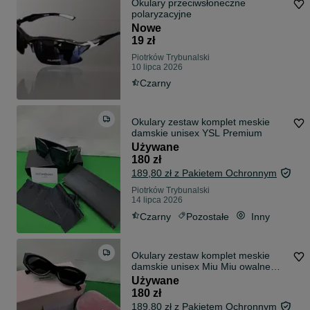
Okulary przeciwsłoneczne
polaryzacyjne
Nowe
19 zł
Piotrków Trybunalski
10 lipca 2026
Czarny
Okulary zestaw komplet meskie
damskie unisex YSL Premium
Używane
180 zł
189,80 zł z Pakietem Ochronnym
Piotrków Trybunalski
14 lipca 2026
Czarny
Pozostałe
Inny
Okulary zestaw komplet meskie
damskie unisex Miu Miu owalne
Premium
Używane
180 zł
189,80 zł z Pakietem Ochronnym