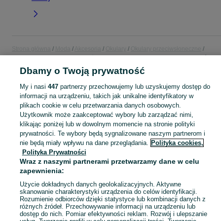
Strona główna
Moda
Akcesoria
Okulary
Okulary przeciwsłoneczne
Okulary przeciwsłoneczne - Łódzkie
Okulary przeciwsłoneczne - Piotrków
Trybunalski
Dbamy o Twoją prywatność
My i nasi
447
partnerzy przechowujemy lub uzyskujemy dostęp do
KATEGORIA
informacji na urządzeniu, takich jak unikalne identyfikatory w
plikach cookie w celu przetwarzania danych osobowych.
Użytkownik może zaakceptować wybory lub zarządzać nimi,
Zobacz Więc
Szeroki wybór okularów przeciwsłonecznych Piotrków Trybunalski ▶️ z filtrem UV, aviator i inne ✅ Nowe i używane w dobrych cenach ✌ Znajdź oferty na OLX.pl!
klikając poniżej lub w dowolnym momencie na stronie polityki
prywatności. Te wybory będą sygnalizowane naszym partnerom i
nie będą miały wpływu na dane przeglądania.
Polityka cookies,
Mapa kategorii
Polityka Prywatności
Mapa miejscowości
Wraz z naszymi partnerami przetwarzamy dane w celu
Mapa ministron
zapewnienia:
Popularne wyszukiwania
Użycie dokładnych danych geolokalizacyjnych. Aktywne
skanowanie charakterystyki urządzenia do celów identyfikacji.
Rozumienie odbiorców dzięki statystyce lub kombinacji danych z
różnych źródeł. Przechowywanie informacji na urządzeniu lub
dostęp do nich. Pomiar efektywności reklam. Rozwój i ulepszanie