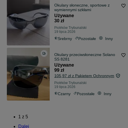
Okulary słoneczne, sportowe z
wymiennymi szkłami
Używane
30 zł
Piotrków Trybunalski
19 lipca 2026
Srebrny
Pozostałe
Inny
Okulary przeciwsłoneczne Solano
SS 8281
Używane
99 zł
105,97 zł z Pakietem Ochronnym
Piotrków Trybunalski
19 lipca 2026
Czarny
Pozostałe
Inny
1
z
5
Dalej