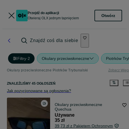
Przejdź do aplikacji
Otwórz
Otwieraj OLX jednym tapnięciem
Znajdź coś dla siebie
Filtry
·
2
Okulary przeciwsłoneczne
Piotrków Try
Okulary przeciwsłoneczne Piotrków Trybunalski
Zobacz Więc
ZNALEŹLIŚMY 45 OGŁOSZEŃ
Jak pozycjonowane są ogłoszenia?
Okulary przeciwsłoneczne
Quechua
Używane
35 zł
39,73 zł z Pakietem Ochronnym