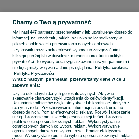
KATEGORIA
Dbamy o Twoją prywatność
Popularne wyszukiwania
My i nasi
447
partnerzy przechowujemy lub uzyskujemy dostęp do
chwytak do drewna
słup betonowy
informacji na urządzeniu, takich jak unikalne identyfikatory w
plikach cookie w celu przetwarzania danych osobowych.
Użytkownik może zaakceptować wybory lub zarządzać nimi,
Skorzystaj z największego serwisu ogłoszeniowego - Mochnaczka Niżna i okolice! Kupuj to, czego pragniesz i sprzedawaj to, czego już nie potrzebujesz!
Zobacz Więc
klikając poniżej lub w dowolnym momencie na stronie polityki
prywatności. Te wybory będą sygnalizowane naszym partnerom i
nie będą miały wpływu na dane przeglądania.
Polityka cookies,
Mapa kategorii
Polityka Prywatności
Mapa miejscowości
Wraz z naszymi partnerami przetwarzamy dane w celu
zapewnienia:
Mapa ministron
Popularne wyszukiwania
Użycie dokładnych danych geolokalizacyjnych. Aktywne
skanowanie charakterystyki urządzenia do celów identyfikacji.
Rozumienie odbiorców dzięki statystyce lub kombinacji danych z
różnych źródeł. Przechowywanie informacji na urządzeniu lub
dostęp do nich. Pomiar efektywności reklam. Rozwój i ulepszanie
usług. Tworzenie profili w celu personalizacji treści. Tworzenie
profili w celu spersonalizowanych reklam. Wykorzystywanie
ograniczonych danych do wyboru reklam. Wykorzystywanie
ograniczonych danych do wyboru treści. Pomiar efektywności
treści. Wykorzystanie profili do wyboru spersonalizowanych reklam.