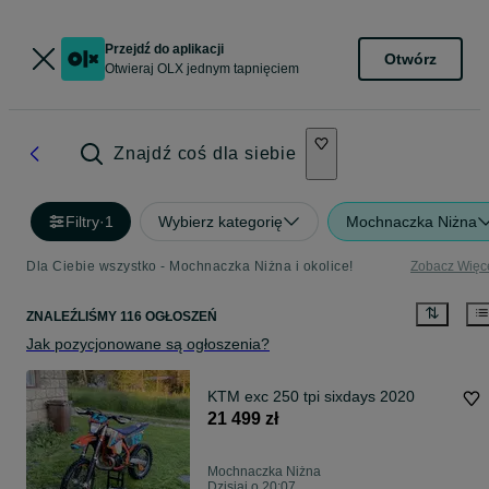
Przejdź do aplikacji
Otwórz
Otwieraj OLX jednym tapnięciem
Znajdź coś dla siebie
Filtry
·
1
Wybierz kategorię
Mochnaczka Niżna
Dla Ciebie wszystko - Mochnaczka Niżna i okolice!
Zobacz Więc
ZNALEŹLIŚMY 116 OGŁOSZEŃ
Jak pozycjonowane są ogłoszenia?
KTM exc 250 tpi sixdays 2020
21 499 zł
Mochnaczka Niżna
Dzisiaj o 20:07