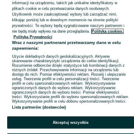
informacji na urządzeniu, takich jak unikalne identyfikatory w
KATEGORIA
plikach cookie w celu przetwarzania danych osobowych.
Użytkownik może zaakceptować wybory lub zarządzać nimi,
klikając poniżej lub w dowolnym momencie na stronie polityki
Skorzystaj z największego serwisu ogłoszeniowego - Młyniska i okolice! Kupuj to, czego pragniesz i sprzedawaj to, czego już nie potrzebujesz!
Zobacz Więc
prywatności. Te wybory będą sygnalizowane naszym partnerom i
nie będą miały wpływu na dane przeglądania.
Polityka cookies,
Mapa kategorii
Polityka Prywatności
Mapa miejscowości
Wraz z naszymi partnerami przetwarzamy dane w celu
zapewnienia:
Mapa ministron
Użycie dokładnych danych geolokalizacyjnych. Aktywne
Popularne wyszukiwania
skanowanie charakterystyki urządzenia do celów identyfikacji.
Rozumienie odbiorców dzięki statystyce lub kombinacji danych z
różnych źródeł. Przechowywanie informacji na urządzeniu lub
dostęp do nich. Pomiar efektywności reklam. Rozwój i ulepszanie
usług. Tworzenie profili w celu personalizacji treści. Tworzenie
profili w celu spersonalizowanych reklam. Wykorzystywanie
ograniczonych danych do wyboru reklam. Wykorzystywanie
ograniczonych danych do wyboru treści. Pomiar efektywności
treści. Wykorzystanie profili do wyboru spersonalizowanych reklam.
Wykorzystywanie profili w celu doboru spersonalizowanych treści.
Lista partnerów (dostawców)
Akceptuj wszystkie