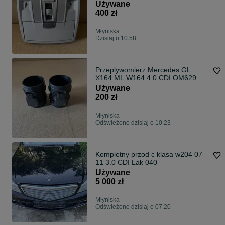
Używane
400 zł
Młyniska
Dzisiaj o 10:58
Przeplywomierz Mercedes GL
X164 ML W164 4.0 CDI OM629
W221 W211
Używane
200 zł
Młyniska
Odświeżono dzisiaj o 10:23
Kompletny przod c klasa w204 07-
11 3.0 CDI Lak 040
Używane
5 000 zł
Młyniska
Odświeżono dzisiaj o 07:20