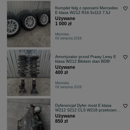
Komplet felg z oponami Mercedes
E klasa W212 R16 5x112 7,5J
Używane
1 000 zł
Młyniska
09 sierpnia 2026
Amortyzator przod Prawy Lewy E
klasa W212 Bilstein stan BDB!
Używane
400 zł
Młyniska
09 sierpnia 2026
Dyferencjal Dyfer most E klasa
W212 S212 CLS W218 przelozenie
2.65
Używane
850 zł