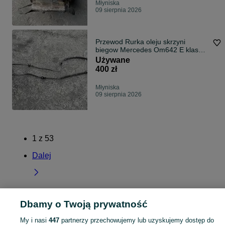
Młyniska
09 sierpnia 2026
Przewod Rurka oleju skrzyni
biegow Mercedes Om642 E klasa
W212
Używane
400 zł
Młyniska
09 sierpnia 2026
1
z
53
Dalej
Dbamy o Twoją prywatność
Strona główna
Wielkopolskie
Młyniska
My i nasi
447
partnerzy przechowujemy lub uzyskujemy dostęp do