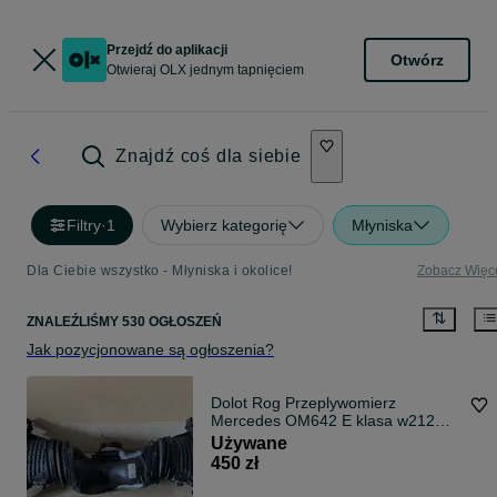
Przejdź do aplikacji
Otwórz
Otwieraj OLX jednym tapnięciem
Znajdź coś dla siebie
Filtry
·
1
Wybierz kategorię
Młyniska
Dla Ciebie wszystko - Młyniska i okolice!
Zobacz Więc
ZNALEŹLIŚMY 530 OGŁOSZEŃ
Jak pozycjonowane są ogłoszenia?
Dolot Rog Przeplywomierz
Mercedes OM642 E klasa w212
W207 C W204 W218
Używane
450 zł