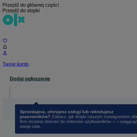
Przejdź do głównej części
Przejdź do stopki
Czat
Twoje konto
Dodaj ogłoszenie
Dla biznesu
opens in a new tab
Sprzedajesz, oferujesz usługi lub rekrutujesz
pracowników?
Zobacz, jak dzięki naszym rozwiązaniom dl
firm możesz dotrzeć do milionów użytkowników — i osiągną
swoje cele.