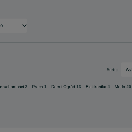
Sortuj:
Wyb
ieruchomości
2
Praca
1
Dom i Ogród
13
Elektronika
4
Moda
20