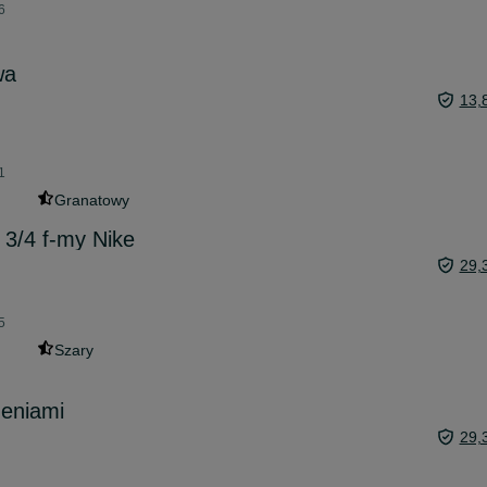
6
wa
13,
1
Granatowy
3/4 f-my Nike
29,
5
Szary
zeniami
29,