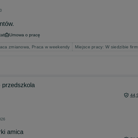
00
ntów.
tat
Umowa o pracę
raca zmianowa, Praca w weekendy
Miejsce pracy: W siedzibie firm
o przedszkola
44,
2026
ki amica