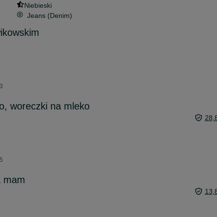
Niebieski
Jeans (Denim)
wikowskim
33
o, woreczki na mleko
28,
05
la mam
13,