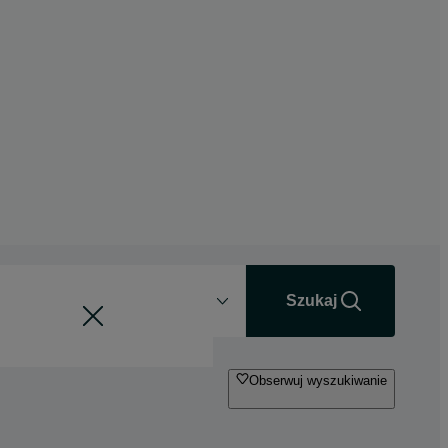
Odległość
+0 km
Szukaj
Obserwuj wyszukiwanie