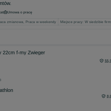
ntów.
tat
Umowa o pracę
raca zmianowa, Praca w weekendy
Miejsce pracy: W siedzibie firm
y 22cm f-my Zwieger
55,
3
athlon
8,