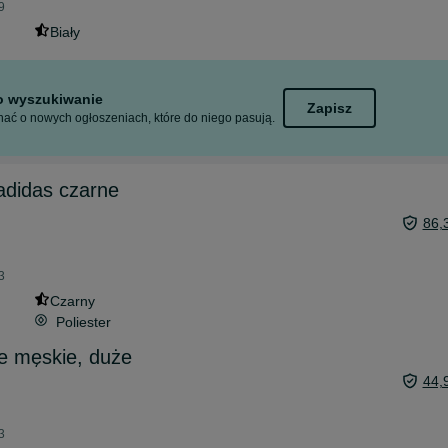
9
Biały
to wyszukiwanie
Zapisz
ać o nowych ogłoszeniach, które do niego pasują.
adidas czarne
86,
3
Czarny
Poliester
e męskie, duże
44,
3