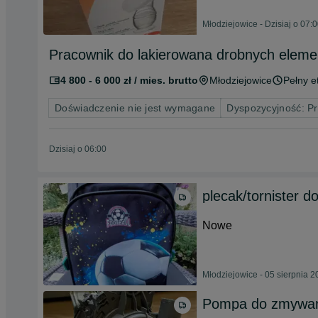
Młodziejowice - Dzisiaj o 07:
Pracownik do lakierowana drobnych eleme
4 800 - 6 000 zł / mies. brutto
Młodziejowice
Pełny e
Doświadczenie nie jest wymagane
Dyspozycyjność: P
Dzisiaj o 06:00
plecak/tornister d
Nowe
Młodziejowice - 05 sierpnia 
Pompa do zmywar