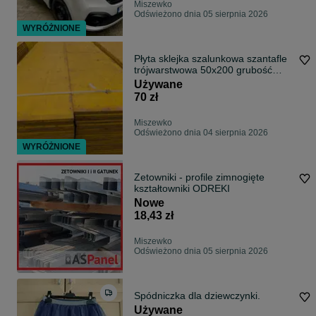
Miszewko
Odświeżono dnia 05 sierpnia 2026
WYRÓŻNIONE
Płyta sklejka szalunkowa szantafle
trójwarstwowa 50x200 grubość
21mm
Używane
70 zł
Miszewko
Odświeżono dnia 04 sierpnia 2026
WYRÓŻNIONE
Zetowniki - profile zimnogięte
kształtowniki ODREKI
Nowe
18,43 zł
Miszewko
Odświeżono dnia 05 sierpnia 2026
Spódniczka dla dziewczynki.
Używane