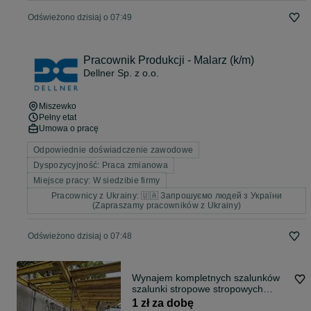
Odświeżono dzisiaj o 07:49
Pracownik Produkcji - Malarz (k/m)
Dellner Sp. z o.o.
Miszewko
Pełny etat
Umowa o pracę
Odpowiednie doświadczenie zawodowe
Dyspozycyjność: Praca zmianowa
Miejsce pracy: W siedzibie firmy
Pracownicy z Ukrainy: 🇺🇦 Запрошуємо людей з України
(Zapraszamy pracowników z Ukrainy)
Odświeżono dzisiaj o 07:48
Wynajem kompletnych szalunków
szalunki stropowe stropowych
pomorskie
1 zł za dobę