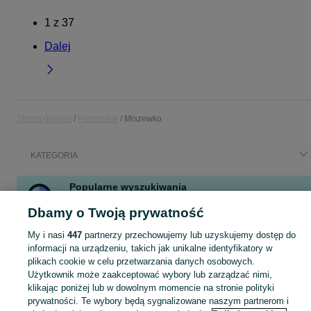
1
z
37
Dalej
Strona główna
Pomorskie
Miszewko
KATEGORIA
Popularne wyszukiwania
blacha ocynkowana
paleta
pellet
gumolit
drewno opałowe
Dbamy o Twoją prywatność
My i nasi
447
partnerzy przechowujemy lub uzyskujemy dostęp do
Skorzystaj z największego serwisu ogłoszeniowego - Miszewko i okolice! Kupuj to, czego pragniesz i sprzedawaj to, czego już nie potrzebujesz!
Zobacz Więc
informacji na urządzeniu, takich jak unikalne identyfikatory w
plikach cookie w celu przetwarzania danych osobowych.
Użytkownik może zaakceptować wybory lub zarządzać nimi,
Mapa kategorii
klikając poniżej lub w dowolnym momencie na stronie polityki
Mapa miejscowości
prywatności. Te wybory będą sygnalizowane naszym partnerom i