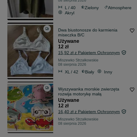
08 sierpnia 2026
L / 40
Zielony
Atmosphere
Akryl
Dwa biustonosze do karmienia
miseczka B/C
Używane
12 zł
15,92 zł z Pakietem Ochronnym
Miszewko Strzałkowskie
08 sierpnia 2026
XL / 42
Biały
Inny
Wyszywanka morskie zwierzęta
rozwija motorykę małą
Używane
12 zł
16,40 zł z Pakietem Ochronnym
Miszewko Strzałkowskie
08 sierpnia 2026