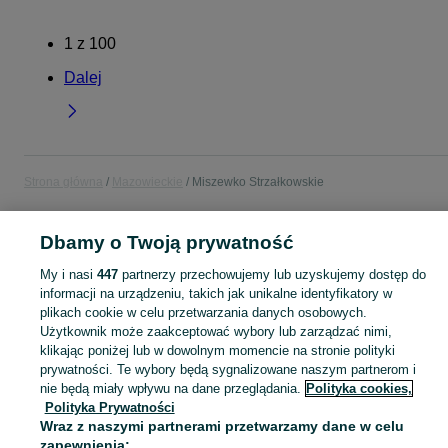
1
z
100
Dalej
Strona główna
Mazowieckie
Miszewko Strzałkowskie
POLSKA » MAZOWIECKIE » MISZEWKO STRZAŁKOWSKIE
Dbamy o Twoją prywatność
My i nasi
447
partnerzy przechowujemy lub uzyskujemy dostęp do
KATEGORIA
informacji na urządzeniu, takich jak unikalne identyfikatory w
plikach cookie w celu przetwarzania danych osobowych.
Użytkownik może zaakceptować wybory lub zarządzać nimi,
Skorzystaj z największego serwisu ogłoszeniowego - Miszewko Strzałkowskie i okolice! Kupuj to, czego pragniesz i sprzedawaj to, czego już nie potrzebujesz!
Zobacz Więc
klikając poniżej lub w dowolnym momencie na stronie polityki
prywatności. Te wybory będą sygnalizowane naszym partnerom i
Mapa kategorii
nie będą miały wpływu na dane przeglądania.
Polityka cookies,
Polityka Prywatności
Mapa miejscowości
Wraz z naszymi partnerami przetwarzamy dane w celu
Mapa ministron
zapewnienia: