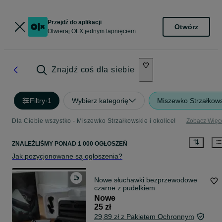
Przejdź do aplikacji
Otwórz
Otwieraj OLX jednym tapnięciem
Znajdź coś dla siebie
Filtry
·
1
Wybierz kategorię
Miszewko Strzałkow
Dla Ciebie wszystko - Miszewko Strzałkowskie i okolice!
Zobacz Więc
ZNALEŹLIŚMY
PONAD
1 000 OGŁOSZEŃ
Jak pozycjonowane są ogłoszenia?
Nowe słuchawki bezprzewodowe
czarne z pudelkiem
Nowe
25 zł
29,89 zł z Pakietem Ochronnym