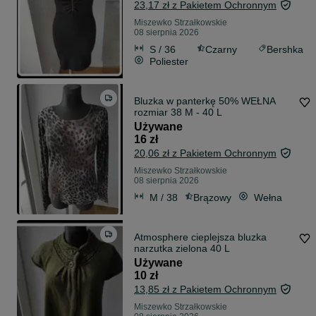
23,17 zł z Pakietem Ochronnym
Miszewko Strzałkowskie
08 sierpnia 2026
S / 36
Czarny
Bershka
Poliester
Bluzka w panterkę 50% WEŁNA
rozmiar 38 M - 40 L
Używane
16 zł
20,06 zł z Pakietem Ochronnym
Miszewko Strzałkowskie
08 sierpnia 2026
M / 38
Brązowy
Wełna
Atmosphere cieplejsza bluzka
narzutka zielona 40 L
Używane
10 zł
13,85 zł z Pakietem Ochronnym
Miszewko Strzałkowskie