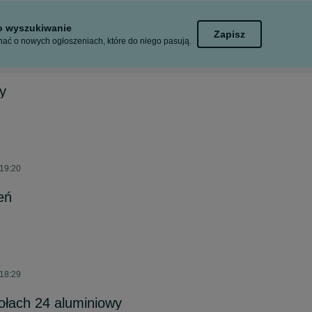
to wyszukiwanie
Zapisz
ać o nowych ogłoszeniach, które do niego pasują.
y
 19:20
eń
 18:29
ołach 24 aluminiowy