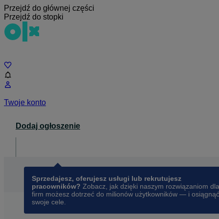
Przejdź do głównej części
Przejdź do stopki
Czat
Twoje konto
Dodaj ogłoszenie
Dla biznesu
opens in a new tab
Sprzedajesz, oferujesz usługi lub rekrutujesz
pracowników?
Zobacz, jak dzięki naszym rozwiązaniom dl
firm możesz dotrzeć do milionów użytkowników — i osiągną
swoje cele.