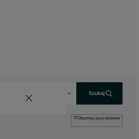
Odległość
+0 km
Szukaj
Obserwuj wyszukiwanie