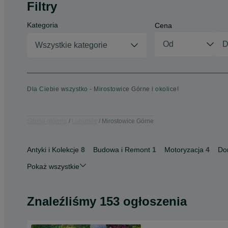
Filtry
Kategoria
Cena
Wszystkie kategorie
Dla Ciebie wszystko - Mirostowice Górne i okolice!
Strona główna
Lubuskie
Mirostowice Górne
Antyki i Kolekcje
8
Budowa i Remont
1
Motoryzacja
4
Do
Pokaż wszystkie
Znaleźliśmy 153 ogłoszenia