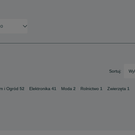
Sortuj:
Wyb
m i Ogród
52
Elektronika
41
Moda
2
Rolnictwo
1
Zwierzęta
1