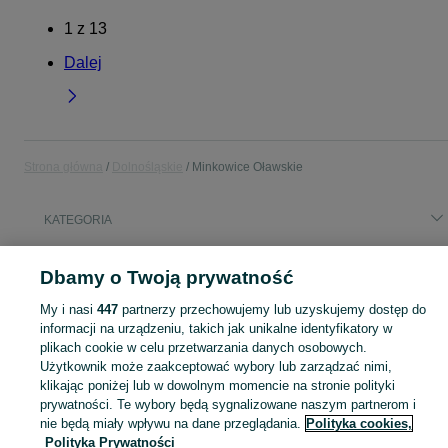
1
z
13
Dalej
Strona główna
Dolnośląskie
Minkowice Oławskie
KATEGORIA
Popularne wyszukiwania
Dbamy o Twoją prywatność
łata dachowa
księżycowe miasto
brama
My i nasi
447
partnerzy przechowujemy lub uzyskujemy dostęp do
przyłącz teletechniczne
przyłącza teletechniczne
informacji na urządzeniu, takich jak unikalne identyfikatory w
plikach cookie w celu przetwarzania danych osobowych.
Użytkownik może zaakceptować wybory lub zarządzać nimi,
Skorzystaj z największego serwisu ogłoszeniowego - Minkowice Oławskie i okolice! Kupuj to, czego pragniesz i sprzedawaj to, czego już nie potrzebujesz!
Zobacz Więc
klikając poniżej lub w dowolnym momencie na stronie polityki
prywatności. Te wybory będą sygnalizowane naszym partnerom i
Mapa kategorii
nie będą miały wpływu na dane przeglądania.
Polityka cookies,
Polityka Prywatności
Mapa miejscowości