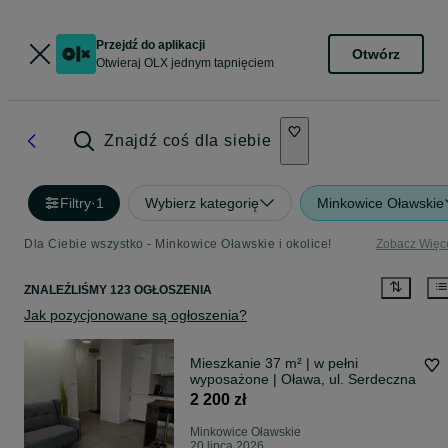
Przejdź do aplikacji
Otwórz
Otwieraj OLX jednym tapnięciem
Znajdź coś dla siebie
Filtry
·
1
Wybierz kategorię
Minkowice Oławskie
Dla Ciebie wszystko - Minkowice Oławskie i okolice!
Zobacz Więc
ZNALEŹLIŚMY 123 OGŁOSZENIA
Jak pozycjonowane są ogłoszenia?
Mieszkanie 37 m² | w pełni
wyposażone | Oława, ul. Serdeczna
2 200 zł
Minkowice Oławskie
20 lipca 2026