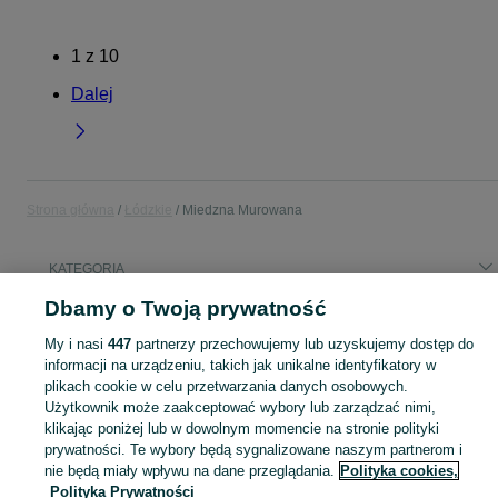
1
z
10
Dalej
Strona główna
Łódzkie
Miedzna Murowana
KATEGORIA
Dbamy o Twoją prywatność
Popularne wyszukiwania
My i nasi
447
partnerzy przechowujemy lub uzyskujemy dostęp do
nissan
dąb tartaczny
informacji na urządzeniu, takich jak unikalne identyfikatory w
plikach cookie w celu przetwarzania danych osobowych.
Użytkownik może zaakceptować wybory lub zarządzać nimi,
Skorzystaj z największego serwisu ogłoszeniowego - Miedzna Murowana i okolice! Kupuj to, czego pragniesz i sprzedawaj to, czego już nie potrzebujesz!
Zobacz Więc
klikając poniżej lub w dowolnym momencie na stronie polityki
prywatności. Te wybory będą sygnalizowane naszym partnerom i
Mapa kategorii
nie będą miały wpływu na dane przeglądania.
Polityka cookies,
Polityka Prywatności
Mapa miejscowości