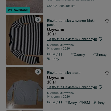
2002 - 305 406 km
WYRÓŻNIONE
Bluzka damska w czarno-białe
paski
Używane
10 zł
13,85 zł z Pakietem Ochronnym
Miedzna Murowana
04 sierpnia 2026
M / 38
Czarny
Sinsay
Inny
Bluzka damska szara
Używane
10 zł
13,85 zł z Pakietem Ochronnym
Miedzna Murowana
04 sierpnia 2026
M / 38
Szary
H&M
Inny