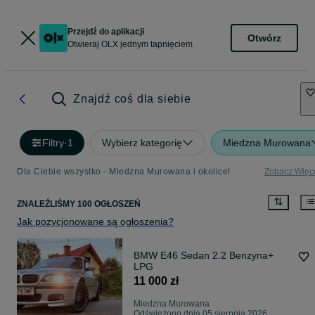
Przejdź do aplikacji
Otwórz
Otwieraj OLX jednym tapnięciem
Znajdź coś dla siebie
Filtry
·
1
Wybierz kategorię
Miedzna Murowana
Dla Ciebie wszystko - Miedzna Murowana i okolice!
Zobacz Więc
ZNALEŹLIŚMY 100 OGŁOSZEŃ
Jak pozycjonowane są ogłoszenia?
BMW E46 Sedan 2.2 Benzyna+
LPG
11 000 zł
Miedzna Murowana
Odświeżono dnia 05 sierpnia 2026