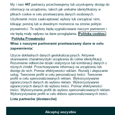
My i nasi
447
partnerzy przechowujemy lub uzyskujemy dostęp do
informacji na urządzeniu, takich jak unikalne identyfikatory w
KATEGORIA
plikach cookie w celu przetwarzania danych osobowych.
Użytkownik może zaakceptować wybory lub zarządzać nimi,
klikając poniżej lub w dowolnym momencie na stronie polityki
Skorzystaj z największego serwisu ogłoszeniowego - Mieczysławów i okolice! Kupuj to, czego pragniesz i sprzedawaj to, czego już nie potrzebujesz!
Zobacz Więc
prywatności. Te wybory będą sygnalizowane naszym partnerom i
nie będą miały wpływu na dane przeglądania.
Polityka cookies,
Mapa kategorii
Polityka Prywatności
Mapa miejscowości
Wraz z naszymi partnerami przetwarzamy dane w celu
zapewnienia:
Mapa ministron
Użycie dokładnych danych geolokalizacyjnych. Aktywne
Popularne wyszukiwania
skanowanie charakterystyki urządzenia do celów identyfikacji.
Rozumienie odbiorców dzięki statystyce lub kombinacji danych z
różnych źródeł. Przechowywanie informacji na urządzeniu lub
dostęp do nich. Pomiar efektywności reklam. Rozwój i ulepszanie
usług. Tworzenie profili w celu personalizacji treści. Tworzenie
profili w celu spersonalizowanych reklam. Wykorzystywanie
ograniczonych danych do wyboru reklam. Wykorzystywanie
ograniczonych danych do wyboru treści. Pomiar efektywności
treści. Wykorzystanie profili do wyboru spersonalizowanych reklam.
Wykorzystywanie profili w celu doboru spersonalizowanych treści.
Lista partnerów (dostawców)
Akceptuj wszystkie