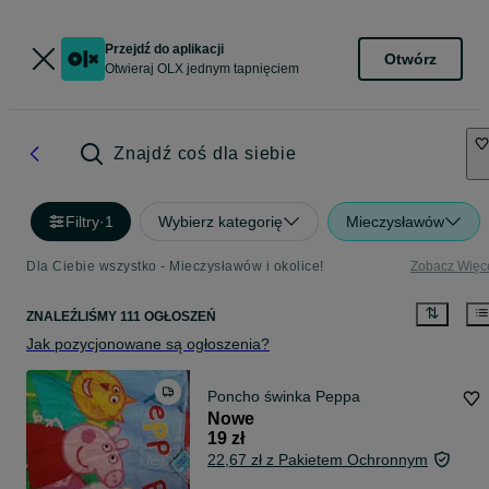
Przejdź do aplikacji
Otwórz
Otwieraj OLX jednym tapnięciem
Znajdź coś dla siebie
Filtry
·
1
Wybierz kategorię
Mieczysławów
Dla Ciebie wszystko - Mieczysławów i okolice!
Zobacz Więc
ZNALEŹLIŚMY 111 OGŁOSZEŃ
Jak pozycjonowane są ogłoszenia?
Poncho świnka Peppa
Nowe
19 zł
22,67 zł z Pakietem Ochronnym