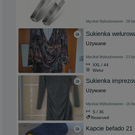
Męcikał Wybudowanie - 28 li
Sukienka welurow
Używane
Męcikał Wybudowanie - 23 li
XXL / 44
Welur
Sukienka imprezo
Używane
Męcikał Wybudowanie - 16 li
S / 36
Reserved
Kapcie befado 21