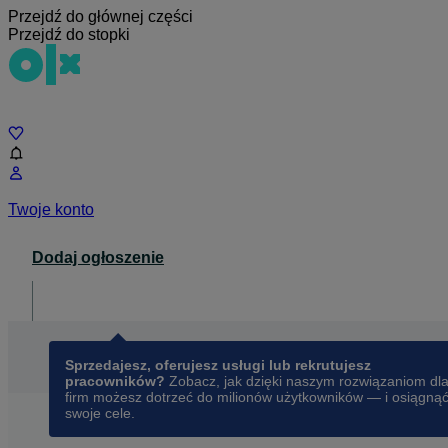
Przejdź do głównej części
Przejdź do stopki
Czat
Twoje konto
Dodaj ogłoszenie
Dla biznesu
opens in a new tab
Sprzedajesz, oferujesz usługi lub rekrutujesz
pracowników?
Zobacz, jak dzięki naszym rozwiązaniom dl
firm możesz dotrzeć do milionów użytkowników — i osiągną
swoje cele.