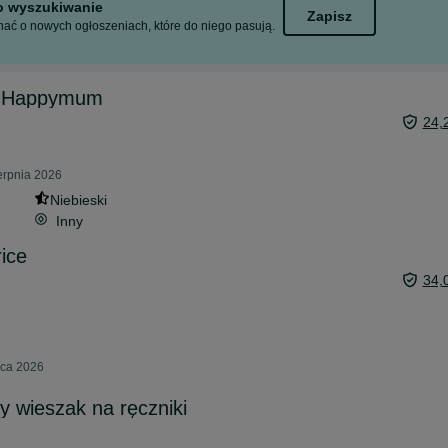
to wyszukiwanie
Zapisz
ać o nowych ogłoszeniach, które do niego pasują.
a Happymum
24,
erpnia 2026
Niebieski
Inny
ice
34,
pca 2026
y wieszak na ręczniki