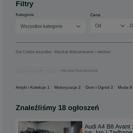
Filtry
Kategoria
Cena
Wszystkie kategorie
Dla Ciebie wszystko - Męcikał Wybudowanie i okolice!
Strona główna
Pomorskie
Męcikał Wybudowanie
Antyki i Kolekcje
1
Motoryzacja
2
Dom i Ogród
2
Moda
8
Znaleźliśmy 18 ogłoszeń
Audi A4 B8 Avant 
tys. km | Zadbane