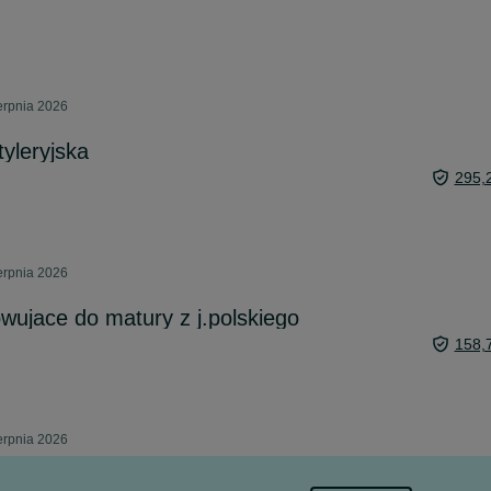
erpnia 2026
yleryjska
295,
erpnia 2026
owujace do matury z j.polskiego
158,
erpnia 2026