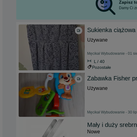
Zapisz 
Damy Ci zn
Sukienka ciążow
Używane
Męcikał Wybudowanie - 01 si
L / 40
Pozostałe
Zabawka Fisher pr
Używane
Męcikał Wybudowanie - 30 li
Mały i duży srebrn
Nowe