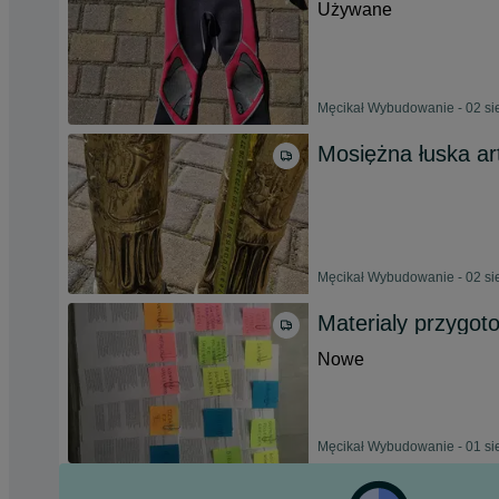
Używane
Męcikał Wybudowanie - 02 si
Mosiężna łuska art
Męcikał Wybudowanie - 02 si
Materialy przygot
Nowe
Męcikał Wybudowanie - 01 si