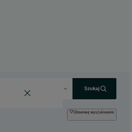
Odległość
+0 km
Szukaj
Obserwuj wyszukiwanie