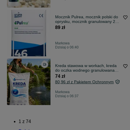
Mocznik Pulrea, mocznik polski do
oprysku, mocznik granulowany 25
kg
89 zł
Markowa
Dzisiaj o 06:40
Kreda stawowa w workach, kreda
do oczka wodnego granulowana
29kg oczyszcza wodę i jest
74 zł
bezpieczna dla RYB,, redukcja
80,96 zł z Pakietem Ochronnym
glonów w wodzie
Markowa
Dzisiaj o 06:37
1
z
74