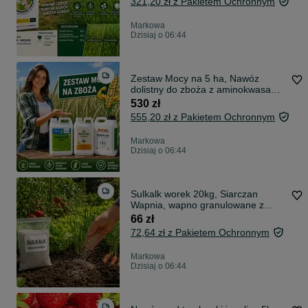
321,20 zł z Pakietem Ochronnym
Markowa
Dzisiaj o 06:44
Zestaw Mocy na 5 ha, Nawóz
dolistny do zboża z aminokwasami
roślinnymi i mikroelementami
530 zł
555,20 zł z Pakietem Ochronnym
Markowa
Dzisiaj o 06:44
Sulkalk worek 20kg, Siarczan
Wapnia, wapno granulowane z
siarką,
66 zł
72,64 zł z Pakietem Ochronnym
Markowa
Dzisiaj o 06:44