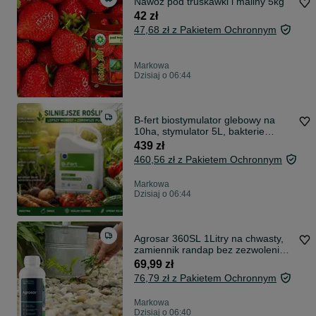
Nawóz pod truskawki i maliny 5kg
42 zł
47,68 zł z Pakietem Ochronnym
Markowa
Dzisiaj o 06:44
B-fert biostymulator glebowy na
10ha, stymulator 5L, bakterie
glebowe
439 zł
460,56 zł z Pakietem Ochronnym
Markowa
Dzisiaj o 06:44
Agrosar 360SL 1Litry na chwasty,
zamiennik randap bez zezwolenia,
środek na chwasty w ogrodzie, na
69,99 zł
chwasty w kostce, oprysk na
76,79 zł z Pakietem Ochronnym
pokrzywę
Markowa
Dzisiaj o 06:40