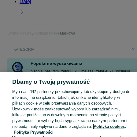
Dalej
Strona główna
Podkarpackie
Markowa
KATEGORIA
Popularne wyszukiwania
bizon super
rsm
zetor 6321
melasa
zetor 4321
kosiarka
obornik
pellet 6mm
Dbamy o Twoją prywatność
Zobacz Więcej
My i nasi
447
partnerzy przechowujemy lub uzyskujemy dostęp do
informacji na urządzeniu, takich jak unikalne identyfikatory w
plikach cookie w celu przetwarzania danych osobowych.
Skorzystaj z największego serwisu ogłoszeniowego - Markowa i okolice! Kupuj to, czego pragniesz i sprzedawaj to, czego już nie potrzebujesz!
Zobacz Więc
Użytkownik może zaakceptować wybory lub zarządzać nimi,
klikając poniżej lub w dowolnym momencie na stronie polityki
Mapa kategorii
prywatności. Te wybory będą sygnalizowane naszym partnerom i
Mapa miejscowości
nie będą miały wpływu na dane przeglądania.
Polityka cookies,
Polityka Prywatności
Mapa ministron