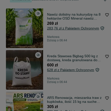
Nawóz dolistny na kukurydzę na 8
hektarów OSD Mineral nawóz
dolistny, stymulator wzrostu roślin
269 zł
25 kg, Nawóz dolistny do trawy
283,76 zł z Pakietem Ochronnym
Markowa
Dzisiaj o 06:44
Kreda Stawowa Bigbag 500 kg z
dostawą, kreda granulowana do
stawu
600 zł
628 zł z Pakietem Ochronnym
Markowa
Dzisiaj o 06:44
ARS Renowacja, mieszanka traw z
kupkówka, ilość 15 kg na suche
gleby
305 zł