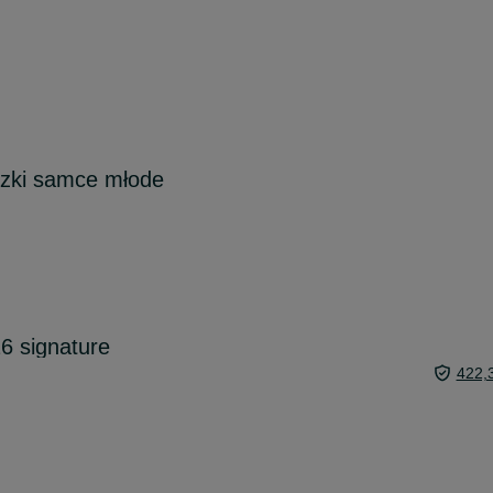
iczki samce młode
26 signature
422,