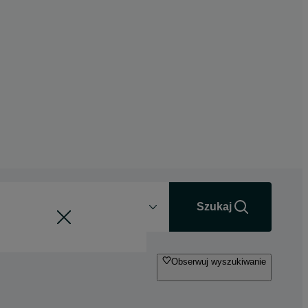
Odległość
+0 km
Szukaj
Obserwuj wyszukiwanie