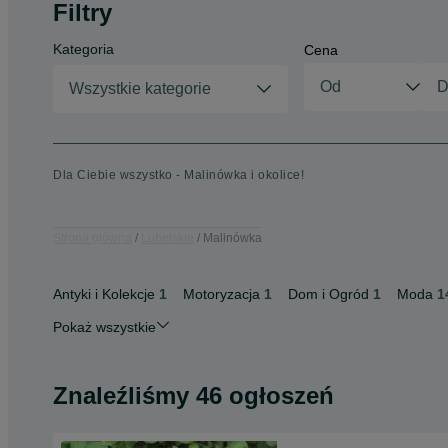
Filtry
Kategoria
Cena
Wszystkie kategorie
Dla Ciebie wszystko - Malinówka i okolice!
Strona główna
Lubelskie
Malinówka
Antyki i Kolekcje
1
Motoryzacja
1
Dom i Ogród
1
Moda
1
Pokaż wszystkie
Znaleźliśmy 46 ogłoszeń