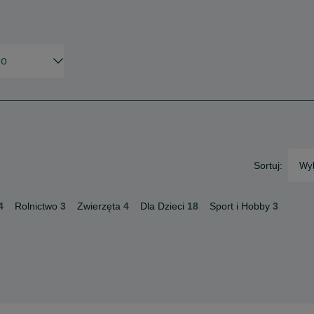
Sortuj:
Wyb
4
Rolnictwo
3
Zwierzęta
4
Dla Dzieci
18
Sport i Hobby
3