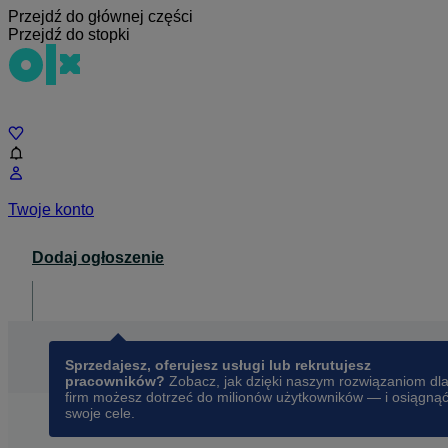
Przejdź do głównej części
Przejdź do stopki
Czat
Twoje konto
Dodaj ogłoszenie
Dla biznesu
opens in a new tab
Sprzedajesz, oferujesz usługi lub rekrutujesz
pracowników?
Zobacz, jak dzięki naszym rozwiązaniom dl
firm możesz dotrzeć do milionów użytkowników — i osiągną
swoje cele.