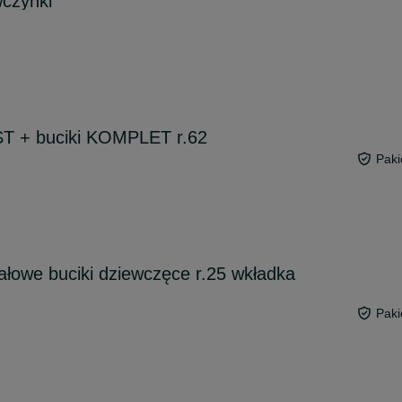
wczynki
T + buciki KOMPLET r.62
Paki
łowe buciki dziewczęce r.25 wkładka
Paki