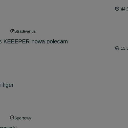
44,
Stradivarius
es KEEEPER nowa polecam
13,
lfiger
Sportowy