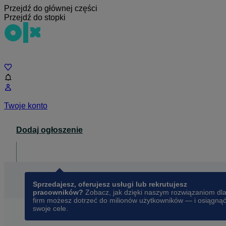
Przejdź do głównej części
Przejdź do stopki
Czat
Twoje konto
Dodaj ogłoszenie
Dla biznesu
opens in a new tab
Sprzedajesz, oferujesz usługi lub rekrutujesz
pracowników?
Zobacz, jak dzięki naszym rozwiązaniom dl
firm możesz dotrzeć do milionów użytkowników — i osiągną
swoje cele.