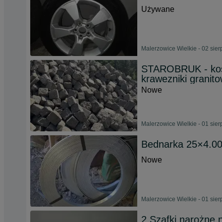
Używane
Malerzowice Wielkie - 02 sie
STAROBRUK - kostk
krawezniki granit
Nowe
Malerzowice Wielkie - 01 sie
Bednarka 25×4.0
Nowe
Malerzowice Wielkie - 01 sie
2 Szafki narożne 