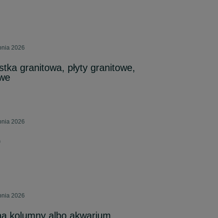
rpnia 2026
a granitowa, płyty granitowe,
owe
rpnia 2026
0
rpnia 2026
na kolumny albo akwarium