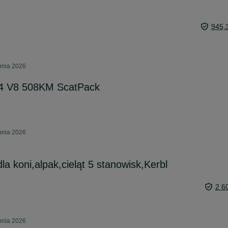
945,
rpnia 2026
,4 V8 508KM ScatPack
rpnia 2026
dla koni,alpak,cieląt 5 stanowisk,Kerbl
2 6
rpnia 2026