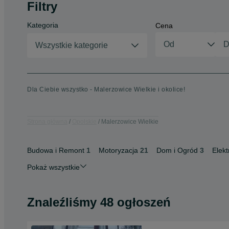
Filtry
Kategoria
Cena
Wszystkie kategorie
Dla Ciebie wszystko - Malerzowice Wielkie i okolice!
Strona główna
Opolskie
Malerzowice Wielkie
Budowa i Remont
1
Motoryzacja
21
Dom i Ogród
3
Elekt
Pokaż wszystkie
Znaleźliśmy 48 ogłoszeń