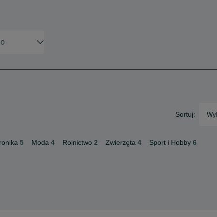
Sortuj:
Wyb
ronika
5
Moda
4
Rolnictwo
2
Zwierzęta
4
Sport i Hobby
6