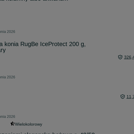
rpnia 2026
 konia RugBe IceProtect 200 g,
ry
326,
rpnia 2026
11,
rpnia 2026
Wielokolorowy