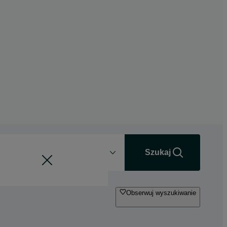
Odległość
+0 km
Szukaj
Obserwuj wyszukiwanie