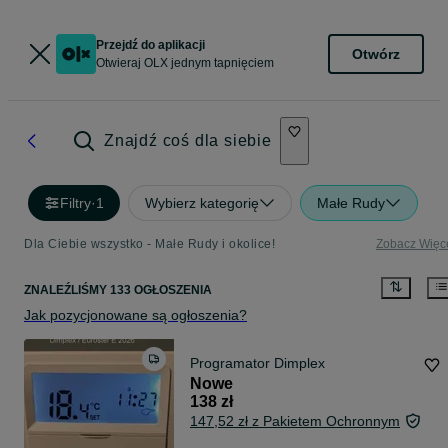
Przejdź do aplikacji
Otwórz
Otwieraj OLX jednym tapnięciem
Znajdź coś dla siebie
Filtry
·
1
Wybierz kategorię
Małe Rudy
Dla Ciebie wszystko - Małe Rudy i okolice!
Zobacz Więc
ZNALEŹLIŚMY 133 OGŁOSZENIA
Jak pozycjonowane są ogłoszenia?
Programator Dimplex
Nowe
138 zł
147,52 zł z Pakietem Ochronnym