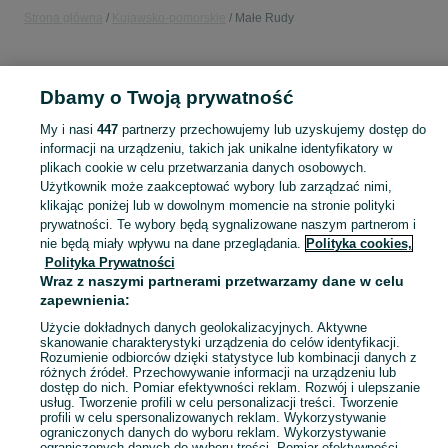
Strona główna
Kujawsko-pomorskie
Małe Rudy
KATEGORIA
Dbamy o Twoją prywatność
Popularne wyszukiwania
My i nasi
447
partnerzy przechowujemy lub uzyskujemy dostęp do
dji baterie
działka
informacji na urządzeniu, takich jak unikalne identyfikatory w
plikach cookie w celu przetwarzania danych osobowych.
Użytkownik może zaakceptować wybory lub zarządzać nimi,
Skorzystaj z największego serwisu ogłoszeniowego - Małe Rudy i okolice! Kupuj to, czego pragniesz i sprzedawaj to, czego już nie potrzebujesz!
Zobacz Więc
klikając poniżej lub w dowolnym momencie na stronie polityki
prywatności. Te wybory będą sygnalizowane naszym partnerom i
nie będą miały wpływu na dane przeglądania.
Polityka cookies,
Mapa kategorii
Polityka Prywatności
Mapa miejscowości
Wraz z naszymi partnerami przetwarzamy dane w celu
Mapa ministron
zapewnienia:
Popularne wyszukiwania
Użycie dokładnych danych geolokalizacyjnych. Aktywne
skanowanie charakterystyki urządzenia do celów identyfikacji.
Rozumienie odbiorców dzięki statystyce lub kombinacji danych z
różnych źródeł. Przechowywanie informacji na urządzeniu lub
dostęp do nich. Pomiar efektywności reklam. Rozwój i ulepszanie
usług. Tworzenie profili w celu personalizacji treści. Tworzenie
profili w celu spersonalizowanych reklam. Wykorzystywanie
ograniczonych danych do wyboru reklam. Wykorzystywanie
ograniczonych danych do wyboru treści. Pomiar efektywności