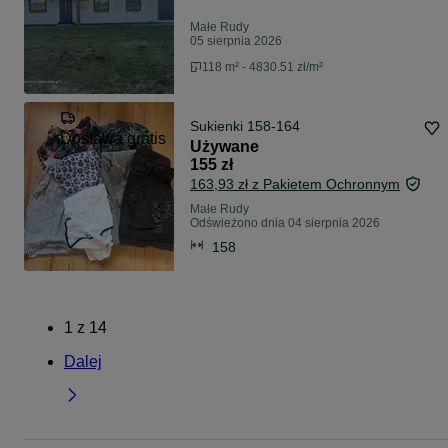
Małe Rudy
05 sierpnia 2026
118 m² - 4830.51 zł/m²
Sukienki 158-164
Dostawa gratis
Używane
155 zł
163,93 zł z Pakietem Ochronnym
Małe Rudy
Odświeżono dnia 04 sierpnia 2026
158
1
z
14
Dalej