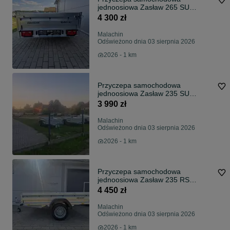
jednoosiowa Zasław 265 SU
uchylna
4 300 zł
Malachin
Odświeżono dnia 03 sierpnia 2026
2026 - 1 km
Przyczepa samochodowa
jednoosiowa Zasław 235 SU
uchylna
3 990 zł
Malachin
Odświeżono dnia 03 sierpnia 2026
2026 - 1 km
Przyczepa samochodowa
jednoosiowa Zasław 235 RS
uchylna na resorze
4 450 zł
Malachin
Odświeżono dnia 03 sierpnia 2026
2026 - 1 km