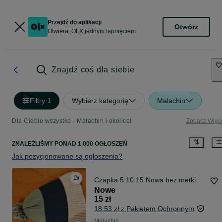
Przejdź do aplikacji
Otwórz
Otwieraj OLX jednym tapnięciem
Znajdź coś dla siebie
Filtry
·
1
Wybierz kategorię
Malachin
Dla Ciebie wszystko - Malachin i okolice!
Zobacz Więc
ZNALEŹLIŚMY
PONAD
1 000 OGŁOSZEŃ
Jak pozycjonowane są ogłoszenia?
Czapka 5.10.15 Nowa bez metki
Nowe
15 zł
18,53 zł z Pakietem Ochronnym
Malachin