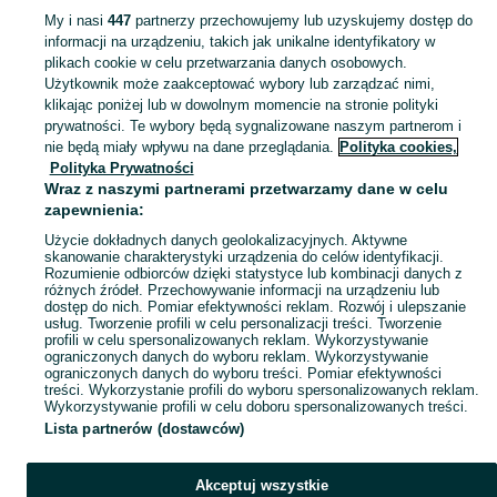
My i nasi
447
partnerzy przechowujemy lub uzyskujemy dostęp do
informacji na urządzeniu, takich jak unikalne identyfikatory w
KATEGORIA
plikach cookie w celu przetwarzania danych osobowych.
Użytkownik może zaakceptować wybory lub zarządzać nimi,
klikając poniżej lub w dowolnym momencie na stronie polityki
Skorzystaj z największego serwisu ogłoszeniowego - Malachin i okolice! Kupuj to, czego pragniesz i sprzedawaj to, czego już nie potrzebujesz!
Zobacz Więc
prywatności. Te wybory będą sygnalizowane naszym partnerom i
nie będą miały wpływu na dane przeglądania.
Polityka cookies,
Mapa kategorii
Polityka Prywatności
Mapa miejscowości
Wraz z naszymi partnerami przetwarzamy dane w celu
zapewnienia:
Mapa ministron
Użycie dokładnych danych geolokalizacyjnych. Aktywne
Popularne wyszukiwania
skanowanie charakterystyki urządzenia do celów identyfikacji.
Rozumienie odbiorców dzięki statystyce lub kombinacji danych z
różnych źródeł. Przechowywanie informacji na urządzeniu lub
dostęp do nich. Pomiar efektywności reklam. Rozwój i ulepszanie
usług. Tworzenie profili w celu personalizacji treści. Tworzenie
profili w celu spersonalizowanych reklam. Wykorzystywanie
ograniczonych danych do wyboru reklam. Wykorzystywanie
ograniczonych danych do wyboru treści. Pomiar efektywności
treści. Wykorzystanie profili do wyboru spersonalizowanych reklam.
Wykorzystywanie profili w celu doboru spersonalizowanych treści.
Lista partnerów (dostawców)
Akceptuj wszystkie