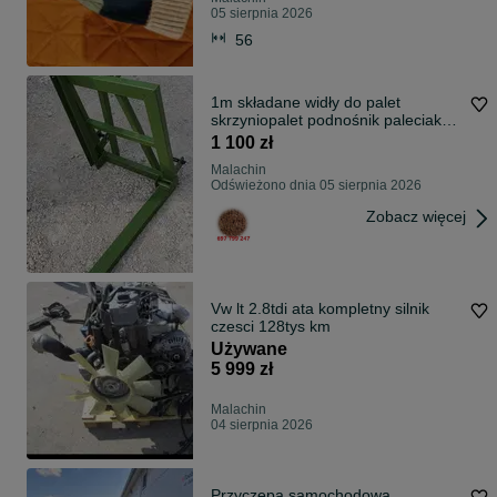
05 sierpnia 2026
56
1m składane widły do palet
skrzyniopalet podnośnik paleciak
na tył
1 100 zł
Malachin
Odświeżono dnia 05 sierpnia 2026
Zobacz więcej
Vw lt 2.8tdi ata kompletny silnik
czesci 128tys km
Używane
5 999 zł
Malachin
04 sierpnia 2026
Przyczepa samochodowa