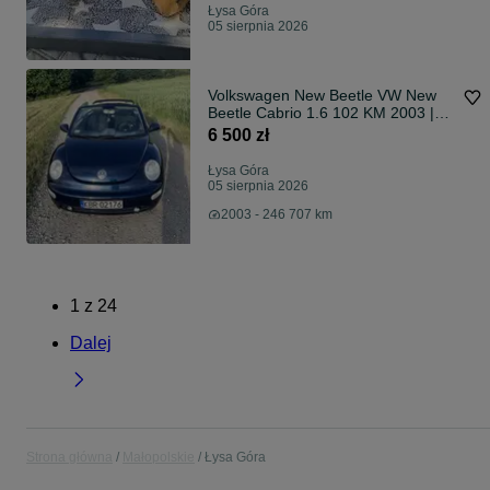
Łysa Góra
05 sierpnia 2026
Volkswagen New Beetle VW New
Beetle Cabrio 1.6 102 KM 2003 |
Dach 100% sprawny | Remus
6 500 zł
Łysa Góra
05 sierpnia 2026
2003 - 246 707 km
1
z
24
Dalej
Strona główna
Małopolskie
Łysa Góra