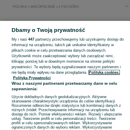
POLSKA » MAŁOPOLSKIE » ŁYSA GÓRA
KATEGORIA
Dbamy o Twoją prywatność
Popularne wyszukiwania
My i nasi
447
partnerzy przechowujemy lub uzyskujemy dostęp do
śliwa
transalp
afrika
domek ogrodowy dla krolika
śliwka
informacji na urządzeniu, takich jak unikalne identyfikatory w
plikach cookie w celu przetwarzania danych osobowych.
Użytkownik może zaakceptować wybory lub zarządzać nimi,
Skorzystaj z największego serwisu ogłoszeniowego - Łysa Góra i okolice! Kupuj to, czego pragniesz i sprzedawaj to, czego już nie potrzebujesz!
Zobacz Więc
klikając poniżej lub w dowolnym momencie na stronie polityki
prywatności. Te wybory będą sygnalizowane naszym partnerom i
nie będą miały wpływu na dane przeglądania.
Polityka cookies,
Mapa kategorii
Polityka Prywatności
Mapa miejscowości
Wraz z naszymi partnerami przetwarzamy dane w celu
Mapa ministron
zapewnienia:
Popularne wyszukiwania
Użycie dokładnych danych geolokalizacyjnych. Aktywne
skanowanie charakterystyki urządzenia do celów identyfikacji.
Rozumienie odbiorców dzięki statystyce lub kombinacji danych z
różnych źródeł. Przechowywanie informacji na urządzeniu lub
dostęp do nich. Pomiar efektywności reklam. Rozwój i ulepszanie
usług. Tworzenie profili w celu personalizacji treści. Tworzenie
profili w celu spersonalizowanych reklam. Wykorzystywanie
ograniczonych danych do wyboru reklam. Wykorzystywanie