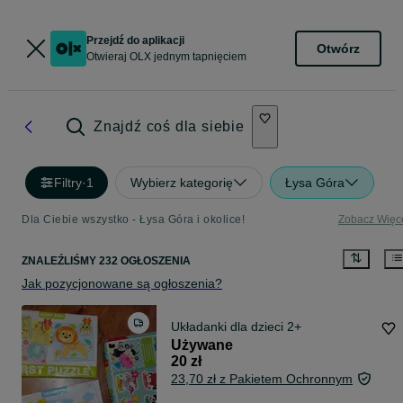
Przejdź do aplikacji
Otwórz
Otwieraj OLX jednym tapnięciem
Znajdź coś dla siebie
Filtry
·
1
Wybierz kategorię
Łysa Góra
Dla Ciebie wszystko - Łysa Góra i okolice!
Zobacz Więc
ZNALEŹLIŚMY 232 OGŁOSZENIA
Jak pozycjonowane są ogłoszenia?
Układanki dla dzieci 2+
Używane
20 zł
23,70 zł z Pakietem Ochronnym