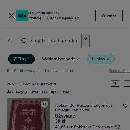
Przejdź do aplikacji
Otwórz
Otwieraj OLX jednym tapnięciem
Znajdź coś dla siebie
Filtry
·
1
Wybierz kategorię
Łuniew
Dla Ciebie wszystko - Łuniew i okolice!
Zobacz Więc
ZNALEŹLIŚMY 57 OGŁOSZEŃ
Jak pozycjonowane są ogłoszenia?
Aleksander Puszkin, Eugeniusz
Oniegin. Jak nowa
Używane
39 zł
43,87 zł z Pakietem Ochronnym