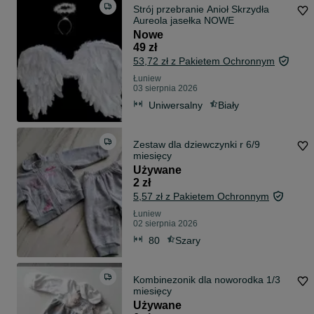
Strój przebranie Anioł Skrzydła
Aureola jasełka NOWE
Nowe
49 zł
53,72 zł z Pakietem Ochronnym
Łuniew
03 sierpnia 2026
Uniwersalny
Biały
Zestaw dla dziewczynki r 6/9
miesięcy
Używane
2 zł
5,57 zł z Pakietem Ochronnym
Łuniew
02 sierpnia 2026
80
Szary
Kombinezonik dla noworodka 1/3
miesięcy
Używane