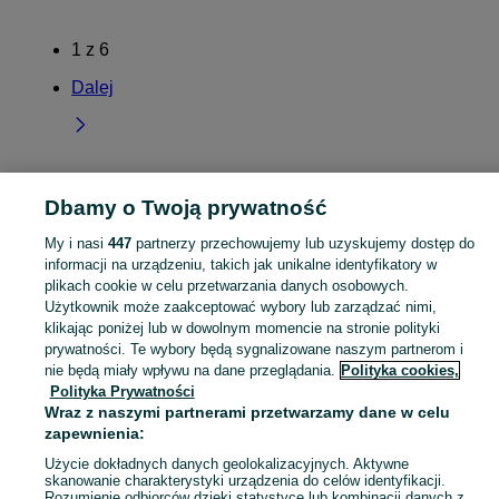
1
z
6
Dalej
Dbamy o Twoją prywatność
Strona główna
Lubelskie
Łuniew
My i nasi
447
partnerzy przechowujemy lub uzyskujemy dostęp do
KATEGORIA
informacji na urządzeniu, takich jak unikalne identyfikatory w
plikach cookie w celu przetwarzania danych osobowych.
Użytkownik może zaakceptować wybory lub zarządzać nimi,
Skorzystaj z największego serwisu ogłoszeniowego - Łuniew i okolice! Kupuj to, czego pragniesz i sprzedawaj to, czego już nie potrzebujesz!
Zobacz Więc
klikając poniżej lub w dowolnym momencie na stronie polityki
prywatności. Te wybory będą sygnalizowane naszym partnerom i
Mapa kategorii
nie będą miały wpływu na dane przeglądania.
Polityka cookies,
Polityka Prywatności
Mapa miejscowości
Wraz z naszymi partnerami przetwarzamy dane w celu
Mapa ministron
zapewnienia:
Popularne wyszukiwania
Użycie dokładnych danych geolokalizacyjnych. Aktywne
skanowanie charakterystyki urządzenia do celów identyfikacji.
Rozumienie odbiorców dzięki statystyce lub kombinacji danych z