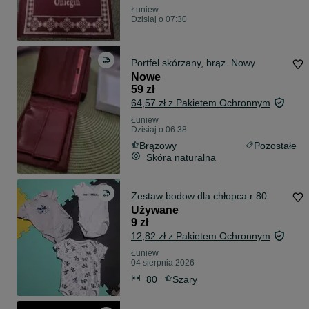
Łuniew
Dzisiaj o 07:30
Portfel skórzany, brąz. Nowy
Nowe
59 zł
64,57 zł z Pakietem Ochronnym
Łuniew
Dzisiaj o 06:38
Brązowy
Pozostałe
Skóra naturalna
Zestaw bodow dla chłopca r 80
Używane
9 zł
12,82 zł z Pakietem Ochronnym
Łuniew
04 sierpnia 2026
80
Szary