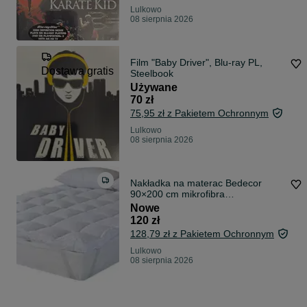
Lulkowo
08 sierpnia 2026
Film "Baby Driver", Blu-ray PL,
Dostawa gratis
Steelbook
Używane
70 zł
75,95 zł z Pakietem Ochronnym
Lulkowo
08 sierpnia 2026
Nakładka na materac Bedecor
90×200 cm mikrofibra
hipoalergiczna
Nowe
120 zł
128,79 zł z Pakietem Ochronnym
Lulkowo
08 sierpnia 2026