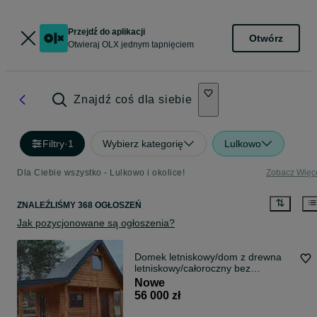
Przejdź do aplikacji
Otwórz
Otwieraj OLX jednym tapnięciem
Znajdź coś dla siebie
Filtry
·
1
Wybierz kategorię
Lulkowo
Dla Ciebie wszystko - Lulkowo i okolice!
Zobacz Więc
ZNALEŹLIŚMY 368 OGŁOSZEŃ
Jak pozycjonowane są ogłoszenia?
Domek letniskowy/dom z drewna
letniskowy/całoroczny bez
pozwolenia
Nowe
56 000 zł