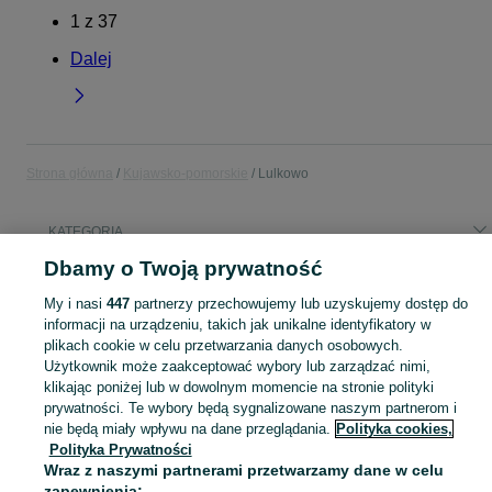
1
z
37
Dalej
Strona główna
Kujawsko-pomorskie
Lulkowo
KATEGORIA
Dbamy o Twoją prywatność
Popularne wyszukiwania
My i nasi
447
partnerzy przechowujemy lub uzyskujemy dostęp do
ławka ognisko
działka budowlana
stół z ławkami
kamień
informacji na urządzeniu, takich jak unikalne identyfikatory w
plikach cookie w celu przetwarzania danych osobowych.
Użytkownik może zaakceptować wybory lub zarządzać nimi,
Skorzystaj z największego serwisu ogłoszeniowego - Lulkowo i okolice! Kupuj to, czego pragniesz i sprzedawaj to, czego już nie potrzebujesz!
Zobacz Więc
klikając poniżej lub w dowolnym momencie na stronie polityki
prywatności. Te wybory będą sygnalizowane naszym partnerom i
Mapa kategorii
nie będą miały wpływu na dane przeglądania.
Polityka cookies,
Polityka Prywatności
Mapa miejscowości
Wraz z naszymi partnerami przetwarzamy dane w celu
Mapa ministron
zapewnienia: