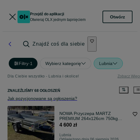
Przejdź do aplikacji
Otwórz
Otwieraj OLX jednym tapnięciem
Znajdź coś dla siebie
Filtry
·
1
Wybierz kategorię
Lubnia
Dla Ciebie wszystko - Lubnia i okolice!
Zobacz Więc
ZNALEŹLIŚMY 68 OGŁOSZEŃ
Jak pozycjonowane są ogłoszenia?
NOWA Przyczepa MARTZ
PREMIUM 264x126cm 750kg
GWARANCJA 3 lata! SZEROKI
4 600 zł
WYBÓR! (temared)
Lubnia
Odświeżono dnia 06 sierpnia 2026