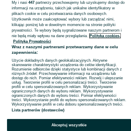
My i nasi
447
partnerzy przechowujemy lub uzyskujemy dostęp do
informacji na urządzeniu, takich jak unikalne identyfikatory w
KATEGORIA
plikach cookie w celu przetwarzania danych osobowych.
Użytkownik może zaakceptować wybory lub zarządzać nimi,
klikając poniżej lub w dowolnym momencie na stronie polityki
Skorzystaj z największego serwisu ogłoszeniowego - Lubnia i okolice! Kupuj to, czego pragniesz i sprzedawaj to, czego już nie potrzebujesz!
Zobacz Więc
prywatności. Te wybory będą sygnalizowane naszym partnerom i
nie będą miały wpływu na dane przeglądania.
Polityka cookies,
Mapa kategorii
Polityka Prywatności
Mapa miejscowości
Wraz z naszymi partnerami przetwarzamy dane w celu
zapewnienia:
Mapa ministron
Użycie dokładnych danych geolokalizacyjnych. Aktywne
Popularne wyszukiwania
skanowanie charakterystyki urządzenia do celów identyfikacji.
Rozumienie odbiorców dzięki statystyce lub kombinacji danych z
różnych źródeł. Przechowywanie informacji na urządzeniu lub
dostęp do nich. Pomiar efektywności reklam. Rozwój i ulepszanie
usług. Tworzenie profili w celu personalizacji treści. Tworzenie
profili w celu spersonalizowanych reklam. Wykorzystywanie
ograniczonych danych do wyboru reklam. Wykorzystywanie
ograniczonych danych do wyboru treści. Pomiar efektywności
treści. Wykorzystanie profili do wyboru spersonalizowanych reklam.
Wykorzystywanie profili w celu doboru spersonalizowanych treści.
Lista partnerów (dostawców)
Akceptuj wszystkie