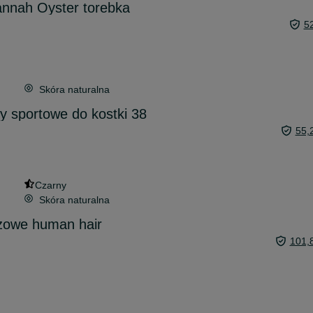
annah Oyster torebka
5
Skóra naturalna
 sportowe do kostki 38
55,
Czarny
Skóra naturalna
rązowe human hair
101,