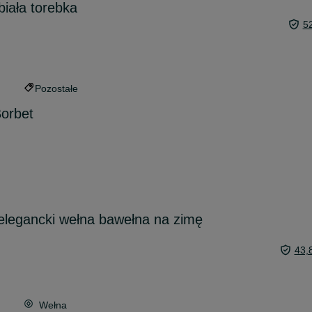
biała torebka
5
Pozostałe
Borbet
 elegancki wełna bawełna na zimę
43,
Wełna