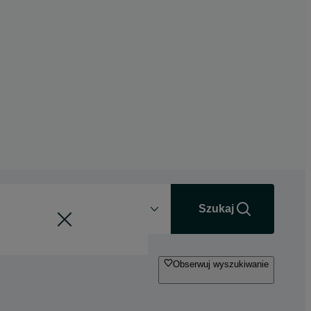
Odległość
+0 km
Szukaj
Obserwuj wyszukiwanie