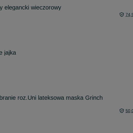
wy elegancki wieczorowy
74,
 jajka
ebranie roz.Uni lateksowa maska Grinch
50,