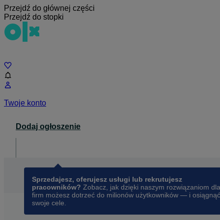
Przejdź do głównej części
Przejdź do stopki
Czat
Twoje konto
Dodaj ogłoszenie
Dla biznesu
opens in a new tab
Sprzedajesz, oferujesz usługi lub rekrutujesz
pracowników?
Zobacz, jak dzięki naszym rozwiązaniom dl
firm możesz dotrzeć do milionów użytkowników — i osiągną
swoje cele.