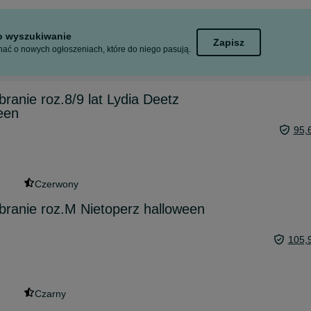
to wyszukiwanie
Zapisz
ać o nowych ogłoszeniach, które do niego pasują.
branie roz.8/9 lat Lydia Deetz
een
95,
Czerwony
ebranie roz.M Nietoperz halloween
105,
Czarny