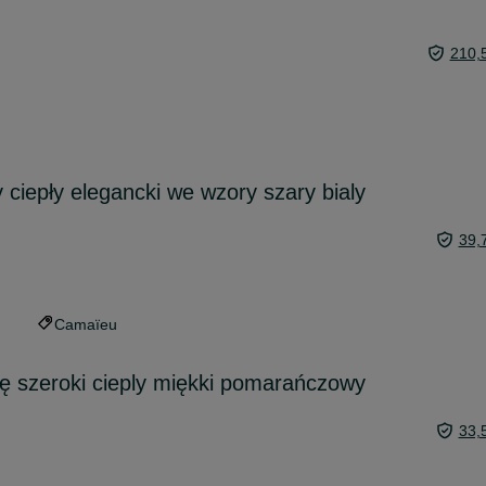
210,
 ciepły elegancki we wzory szary bialy
39,
Camaïeu
ę szeroki cieply miękki pomarańczowy
33,