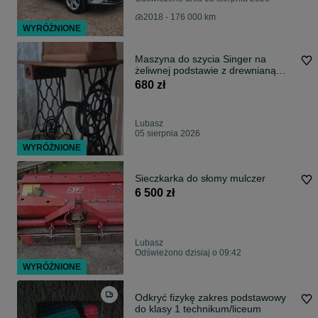
2018 - 176 000 km
WYRÓŻNIONE
Maszyna do szycia Singer na
żeliwnej podstawie z drewnianą
pokrywą – oryginał
680 zł
Lubasz
05 sierpnia 2026
WYRÓŻNIONE
Sieczkarka do słomy mulczer
6 500 zł
Lubasz
Odświeżono dzisiaj o 09:42
WYRÓŻNIONE
Odkryć fizykę zakres podstawowy
do klasy 1 technikum/liceum