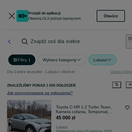
Przejdź do aplikacji
Otwórz
Otwieraj OLX jednym tapnięciem
Znajdź coś dla siebie
Filtry
·
1
Wybierz kategorię
Lubasz
Dla Ciebie wszystko - Lubasz i okolice!
Zobacz Więc
ZNALEŹLIŚMY
PONAD
1 000 OGŁOSZEŃ
Jak pozycjonowane są ogłoszenia?
Toyota C-HR 1.2 Turbo Team,
Kamera cofania, Tempomat,
Gwarancja
45 000 zł
Lubasz
Odświeżono dnia 05 sierpnia 2026