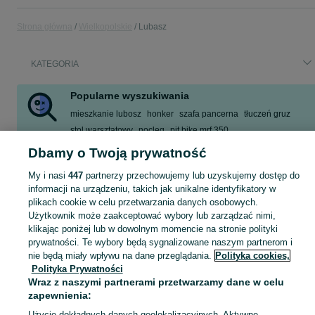
Strona główna
Wielkopolskie
Lubasz
KATEGORIA
Popularne wyszukiwania
mieszkanie lubosz
honker
szafa pancerna
tłuczeń gruz
stol warsztatowy
nocleg
pit bike mrf 350
palenisko ogrodowe
Dbamy o Twoją prywatność
Zobacz Więcej
My i nasi
447
partnerzy przechowujemy lub uzyskujemy dostęp do
informacji na urządzeniu, takich jak unikalne identyfikatory w
plikach cookie w celu przetwarzania danych osobowych.
Skorzystaj z największego serwisu ogłoszeniowego - Lubasz i okolice! Kupuj to, czego pragniesz i sprzedawaj to, czego już nie potrzebujesz!
Zobacz Więc
Użytkownik może zaakceptować wybory lub zarządzać nimi,
klikając poniżej lub w dowolnym momencie na stronie polityki
Mapa kategorii
prywatności. Te wybory będą sygnalizowane naszym partnerom i
nie będą miały wpływu na dane przeglądania.
Polityka cookies,
Mapa miejscowości
Polityka Prywatności
Mapa ministron
Wraz z naszymi partnerami przetwarzamy dane w celu
Popularne wyszukiwania
zapewnienia:
Użycie dokładnych danych geolokalizacyjnych. Aktywne