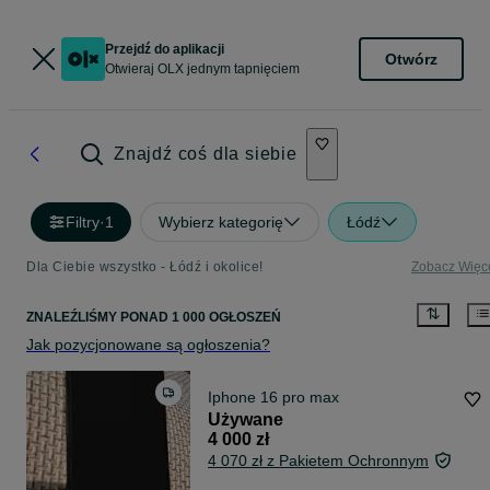
Przejdź do aplikacji
Otwórz
Otwieraj OLX jednym tapnięciem
Znajdź coś dla siebie
Filtry
·
1
Wybierz kategorię
Łódź
Dla Ciebie wszystko - Łódź i okolice!
Zobacz Więc
ZNALEŹLIŚMY
PONAD
1 000 OGŁOSZEŃ
Jak pozycjonowane są ogłoszenia?
Iphone 16 pro max
Używane
4 000 zł
4 070 zł z Pakietem Ochronnym