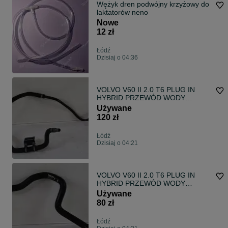
Wężyk dren podwójny krzyżowy do
laktatorów neno
Nowe
12 zł
Łódź
Dzisiaj o 04:36
VOLVO V60 II 2.0 T6 PLUG IN
HYBRID PRZEWÓD WODY
32222173, 31368409
Używane
120 zł
Łódź
Dzisiaj o 04:21
VOLVO V60 II 2.0 T6 PLUG IN
HYBRID PRZEWÓD WODY
31368385
Używane
80 zł
Łódź