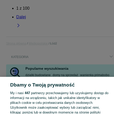
1
z
100
Dalej
Strona główna
Wielkopolskie
Łódź
KATEGORIA
Popularne wyszukiwania
dzialki budowlane
domy na sprzedaż
wanienka primabobo
wanienka
rower dirt
xc90
xc90 lewy
wanienka stokke
Dbamy o Twoją prywatność
Zobacz Więcej
My i nasi
447
partnerzy przechowujemy lub uzyskujemy dostęp do
informacji na urządzeniu, takich jak unikalne identyfikatory w
Skorzystaj z największego serwisu ogłoszeniowego - Łódź i okolice! Kupuj to, czego pragniesz i sprzedawaj to, czego już nie potrzebujesz!
Zobacz Więc
plikach cookie w celu przetwarzania danych osobowych.
Użytkownik może zaakceptować wybory lub zarządzać nimi,
klikając poniżej lub w dowolnym momencie na stronie polityki
Mapa kategorii