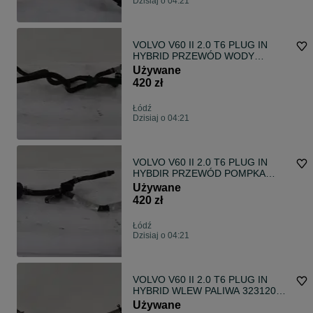
Dzisiaj o 04:21
VOLVO V60 II 2.0 T6 PLUG IN
HYBRID PRZEWÓD WODY
32263991
Używane
420 zł
Łódź
Dzisiaj o 04:21
VOLVO V60 II 2.0 T6 PLUG IN
HYBDIR PRZEWÓD POMPKA
WODY 32222172, 32222255
Używane
420 zł
Łódź
Dzisiaj o 04:21
VOLVO V60 II 2.0 T6 PLUG IN
HYBRID WLEW PALIWA 32312053,
31355926
Używane