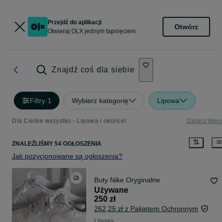
Przejdź do aplikacji
Otwórz
Otwieraj OLX jednym tapnięciem
Znajdź coś dla siebie
Filtry
·
1
Wybierz kategorię
Lipowa
Dla Ciebie wszystko - Lipowa i okolice!
Zobacz Więc
ZNALEŹLIŚMY 54 OGŁOSZENIA
Jak pozycjonowane są ogłoszenia?
Buty Nike Oryginalne
Używane
250 zł
262,25 zł z Pakietem Ochronnym
Lipowa