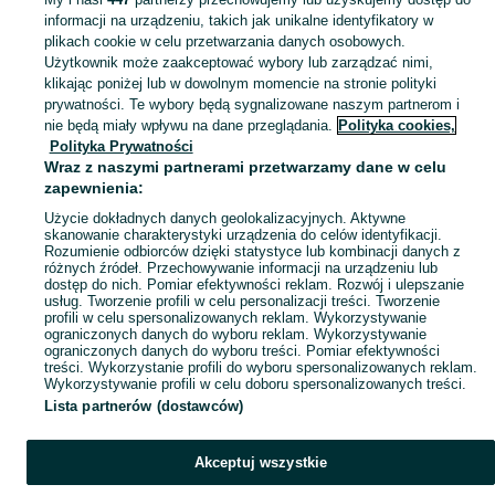
informacji na urządzeniu, takich jak unikalne identyfikatory w
KATEGORIA
plikach cookie w celu przetwarzania danych osobowych.
Użytkownik może zaakceptować wybory lub zarządzać nimi,
klikając poniżej lub w dowolnym momencie na stronie polityki
Skorzystaj z największego serwisu ogłoszeniowego - Lipowa i okolice! Kupuj to, czego pragniesz i sprzedawaj to, czego już nie potrzebujesz!
Zobacz Więc
prywatności. Te wybory będą sygnalizowane naszym partnerom i
nie będą miały wpływu na dane przeglądania.
Polityka cookies,
Mapa kategorii
Polityka Prywatności
Mapa miejscowości
Wraz z naszymi partnerami przetwarzamy dane w celu
zapewnienia:
Mapa ministron
Użycie dokładnych danych geolokalizacyjnych. Aktywne
Popularne wyszukiwania
skanowanie charakterystyki urządzenia do celów identyfikacji.
Rozumienie odbiorców dzięki statystyce lub kombinacji danych z
różnych źródeł. Przechowywanie informacji na urządzeniu lub
dostęp do nich. Pomiar efektywności reklam. Rozwój i ulepszanie
usług. Tworzenie profili w celu personalizacji treści. Tworzenie
profili w celu spersonalizowanych reklam. Wykorzystywanie
ograniczonych danych do wyboru reklam. Wykorzystywanie
ograniczonych danych do wyboru treści. Pomiar efektywności
treści. Wykorzystanie profili do wyboru spersonalizowanych reklam.
Wykorzystywanie profili w celu doboru spersonalizowanych treści.
Lista partnerów (dostawców)
Akceptuj wszystkie