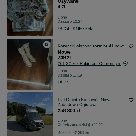
Używane
4 zł
Lipno
Dzisiaj o 12:27
74
Niebieski
Kozaczki wiązane rozmiar 41 nowe
Nowe
249 zł
261,22 zł z Pakietem Ochronnym
Lipno
Dzisiaj o 11:19
41
Fiat Ducato Koniowóz Nowa
Zabudowa Ogierowa
258 300 zł
Lipno
Odświeżono dzisiaj o 11:02
2024 - 42 369 km