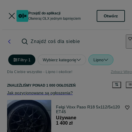
Przejdź do aplikacji
Otwórz
Otwieraj OLX jednym tapnięciem
Znajdź coś dla siebie
Filtry
·
1
Wybierz kategorię
Lipno
Dla Ciebie wszystko - Lipno i okolice!
Zobacz Więc
ZNALEŹLIŚMY
PONAD
1 000 OGŁOSZEŃ
Jak pozycjonowane są ogłoszenia?
Felgi Vöxx Paso R18 5x112/5x120
ET45
Używane
1 400 zł