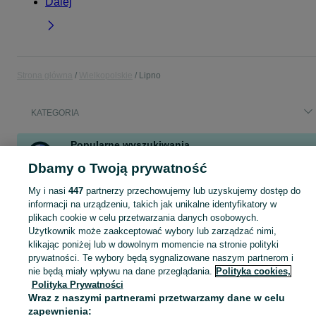
Dalej
Strona główna
Wielkopolskie
Lipno
KATEGORIA
Popularne wyszukiwania
praca
wiśnie
mórkowo
drapak dla kota
kot
Dbamy o Twoją prywatność
zbiory praca keszno
mieszkanie na wynajem
praca biurowa
My i nasi
447
partnerzy przechowujemy lub uzyskujemy dostęp do
informacji na urządzeniu, takich jak unikalne identyfikatory w
plikach cookie w celu przetwarzania danych osobowych.
Skorzystaj z największego serwisu ogłoszeniowego - Lipno i okolice! Kupuj to, czego pragniesz i sprzedawaj to, czego już nie potrzebujesz!
Zobacz Więc
Użytkownik może zaakceptować wybory lub zarządzać nimi,
klikając poniżej lub w dowolnym momencie na stronie polityki
Mapa kategorii
prywatności. Te wybory będą sygnalizowane naszym partnerom i
Mapa miejscowości
nie będą miały wpływu na dane przeglądania.
Polityka cookies,
Polityka Prywatności
Mapa ministron
Wraz z naszymi partnerami przetwarzamy dane w celu
Popularne wyszukiwania
zapewnienia: