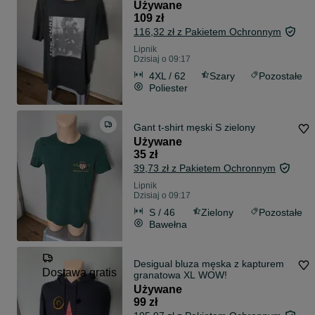
Używane
109 zł
116,32 zł z Pakietem Ochronnym
Lipnik
Dzisiaj o 09:17
4XL / 62
Szary
Pozostałe
Poliester
Gant t-shirt męski S zielony
Używane
35 zł
39,73 zł z Pakietem Ochronnym
Lipnik
Dzisiaj o 09:17
S / 46
Zielony
Pozostałe
Bawełna
Desigual bluza męska z kapturem
Dostawa gratis
granatowa XL WOW!
Używane
99 zł