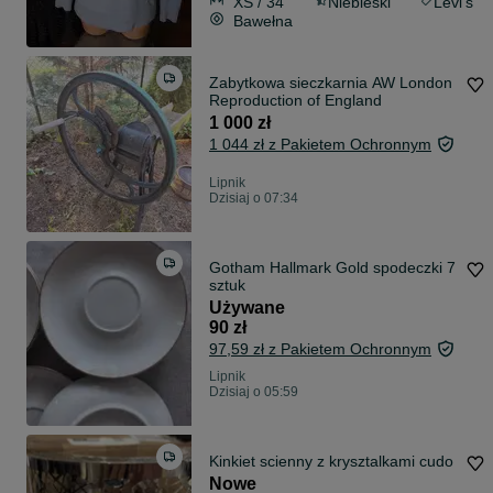
XS / 34
Niebieski
Levi's
Bawełna
Zabytkowa sieczkarnia AW London
Reproduction of England
1 000 zł
1 044 zł z Pakietem Ochronnym
Lipnik
Dzisiaj o 07:34
Gotham Hallmark Gold spodeczki 7
sztuk
Używane
90 zł
97,59 zł z Pakietem Ochronnym
Lipnik
Dzisiaj o 05:59
Kinkiet scienny z krysztalkami cudo
Nowe