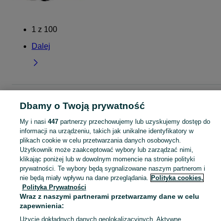
1
z
100
Dalej
Strona główna
Zachodniopomorskie
Lipnik
Dbamy o Twoją prywatność
My i nasi
447
partnerzy przechowujemy lub uzyskujemy dostęp do
KATEGORIA
informacji na urządzeniu, takich jak unikalne identyfikatory w
plikach cookie w celu przetwarzania danych osobowych.
Popularne wyszukiwania
Użytkownik może zaakceptować wybory lub zarządzać nimi,
klikając poniżej lub w dowolnym momencie na stronie polityki
zachodniopomorskie
prywatności. Te wybory będą sygnalizowane naszym partnerom i
nie będą miały wpływu na dane przeglądania.
Polityka cookies,
Polityka Prywatności
Skorzystaj z największego serwisu ogłoszeniowego - Lipnik i okolice! Kupuj to, czego pragniesz i sprzedawaj to, czego już nie potrzebujesz!
Zobacz Więc
Wraz z naszymi partnerami przetwarzamy dane w celu
zapewnienia:
Mapa kategorii
Użycie dokładnych danych geolokalizacyjnych. Aktywne