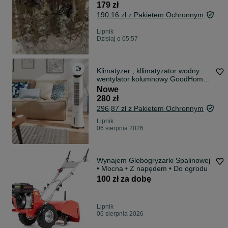
179 zł
190,16 zł z Pakietem Ochronnym
Lipnik
Dzisiaj o 05:57
Klimatyzer , kllimatyzator wodny
wentylator kolumnowy GoodHome
z nawilżaczem
Nowe
280 zł
296,87 zł z Pakietem Ochronnym
Lipnik
06 sierpnia 2026
Wynajem Glebogryzarki Spalinowej
• Mocna • Z napędem • Do ogrodu
100 zł za dobę
Lipnik
06 sierpnia 2026