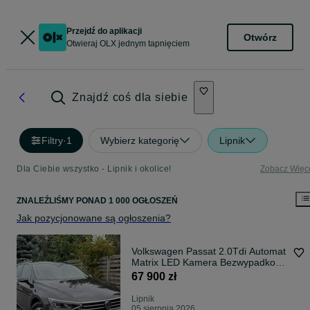
Przejdź do aplikacji
Otwórz
Otwieraj OLX jednym tapnięciem
Znajdź coś dla siebie
Filtry
·
1
Wybierz kategorię
Lipnik
Dla Ciebie wszystko - Lipnik i okolice!
Zobacz Więc
ZNALEŹLIŚMY
PONAD
1 000 OGŁOSZEŃ
Jak pozycjonowane są ogłoszenia?
Volkswagen Passat 2.0Tdi Automat
Matrix LED Kamera Bezwypadkowy
Pełen Serwis
67 900 zł
Lipnik
05 sierpnia 2026