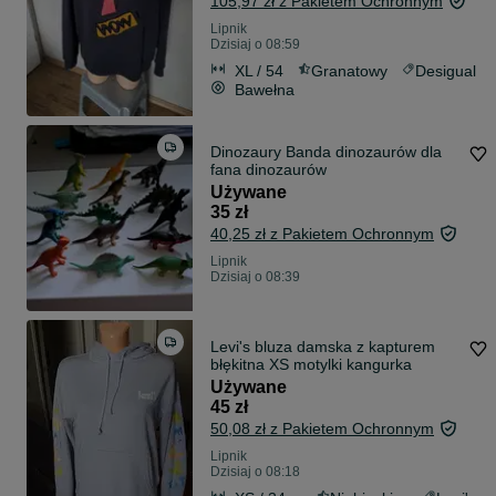
105,97 zł z Pakietem Ochronnym
Lipnik
Dzisiaj o 08:59
XL / 54
Granatowy
Desigual
Bawełna
Dinozaury Banda dinozaurów dla
fana dinozaurów
Używane
35 zł
40,25 zł z Pakietem Ochronnym
Lipnik
Dzisiaj o 08:39
Levi's bluza damska z kapturem
błękitna XS motylki kangurka
Używane
45 zł
50,08 zł z Pakietem Ochronnym
Lipnik
Dzisiaj o 08:18