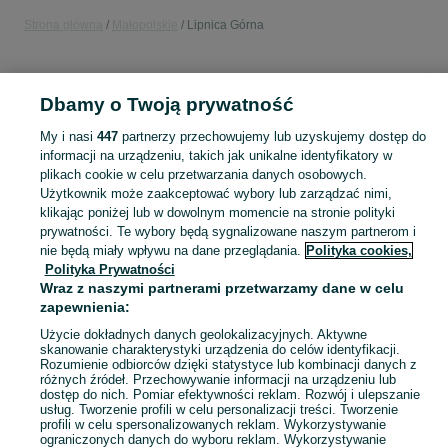
Strona główna
Małopolskie
Lipnica Górna
KATEGORIA
Dbamy o Twoją prywatność
Popularne wyszukiwania
My i nasi
447
partnerzy przechowujemy lub uzyskujemy dostęp do
borówka wysoka
informacji na urządzeniu, takich jak unikalne identyfikatory w
plikach cookie w celu przetwarzania danych osobowych.
Użytkownik może zaakceptować wybory lub zarządzać nimi,
Skorzystaj z największego serwisu ogłoszeniowego - Lipnica Górna i okolice! Kupuj to, czego pragniesz i sprzedawaj to, czego już nie potrzebujesz!
Zobacz Więc
klikając poniżej lub w dowolnym momencie na stronie polityki
prywatności. Te wybory będą sygnalizowane naszym partnerom i
nie będą miały wpływu na dane przeglądania.
Polityka cookies,
Mapa kategorii
Polityka Prywatności
Mapa miejscowości
Wraz z naszymi partnerami przetwarzamy dane w celu
Mapa ministron
zapewnienia:
Popularne wyszukiwania
Użycie dokładnych danych geolokalizacyjnych. Aktywne
skanowanie charakterystyki urządzenia do celów identyfikacji.
Rozumienie odbiorców dzięki statystyce lub kombinacji danych z
różnych źródeł. Przechowywanie informacji na urządzeniu lub
dostęp do nich. Pomiar efektywności reklam. Rozwój i ulepszanie
usług. Tworzenie profili w celu personalizacji treści. Tworzenie
profili w celu spersonalizowanych reklam. Wykorzystywanie
ograniczonych danych do wyboru reklam. Wykorzystywanie