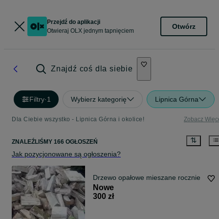
Przejdź do aplikacji
Otwórz
Otwieraj OLX jednym tapnięciem
Znajdź coś dla siebie
Filtry
·
1
Wybierz kategorię
Lipnica Górna
Dla Ciebie wszystko - Lipnica Górna i okolice!
Zobacz Więc
ZNALEŹLIŚMY 166 OGŁOSZEŃ
Jak pozycjonowane są ogłoszenia?
Drzewo opałowe mieszane rocznie
Nowe
300 zł